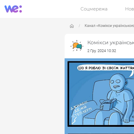
Соцмережа
Нов
Канал «Комікси українсько
Комікси українсь
2 Гру. 2024 10:32