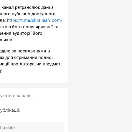
 канал ретранслює дані з
пного публічно-доступного
ла:
https://t.me/ukrainian_comi
метою його популяризації та
шення аудиторії його
сників.
одьте за посиланнями в
ах для отримання повної
мації про Автора, чи предмет
у.
ублікації: