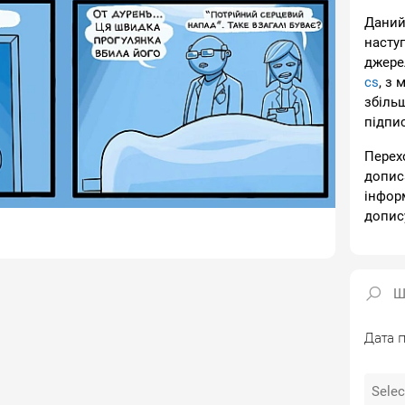
Даний
насту
джере
cs
, з 
збіль
підпи
Перех
допис
інфор
допис
Дата п