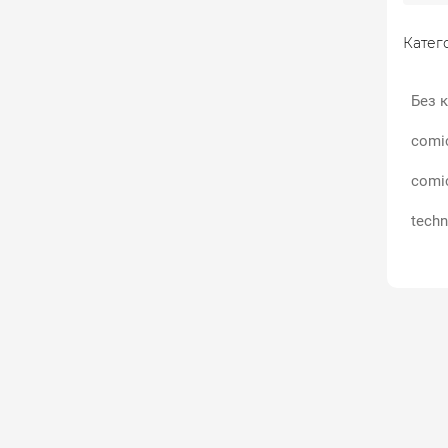
Катего
Без к
comi
comi
techn