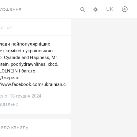
олошення
UK
канал
лади найпопулярніших
ет-коміксів українською
 Cyanide and Hapiness, Mr.
tein, poorlydrawnlines, xkcd,
 LOLNEIN і багато
.Джерело:
//www.facebook.com/ukrainian.comics
но: 18 грудня 2024
ідальні:
ело каналу