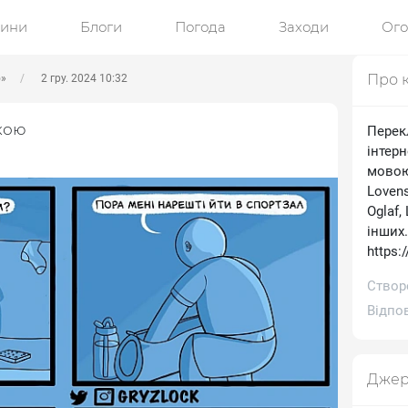
ини
Блоги
Погода
Заходи
Ог
Про 
ю»
2 гру. 2024 10:32
кою
Перек
інтерн
мовою.
Lovens
Oglaf,
інших
https:
Створе
Відпов
Джер