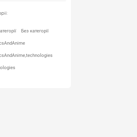
рії:
атегорії
Без категорії
csAndAnime
csAndAnime,technologies
ologies