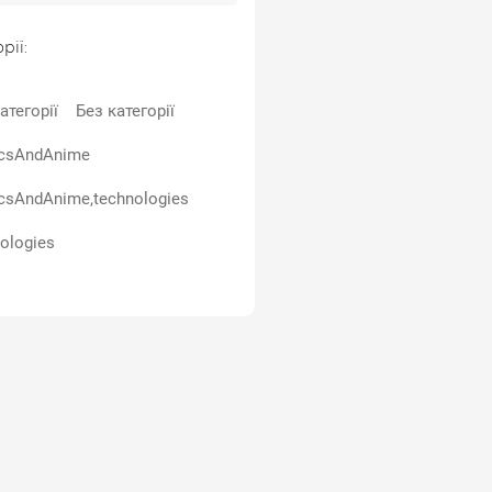
рії:
атегорії
Без категорії
csAndAnime
csAndAnime,technologies
ologies