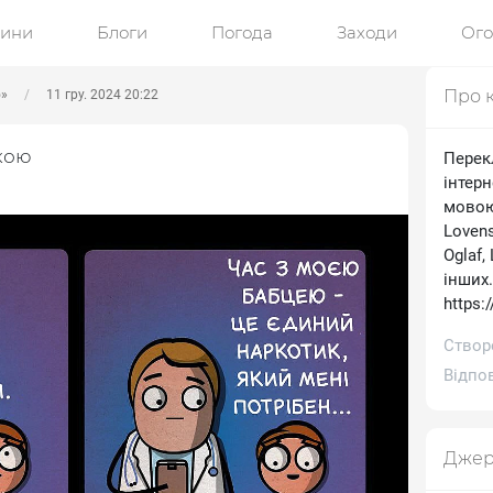
ини
Блоги
Погода
Заходи
Ог
Про 
ю»
11 гру. 2024 20:22
кою
Перек
інтерн
мовою.
Lovens
Oglaf,
інших
https:
Створе
Відпов
Джер