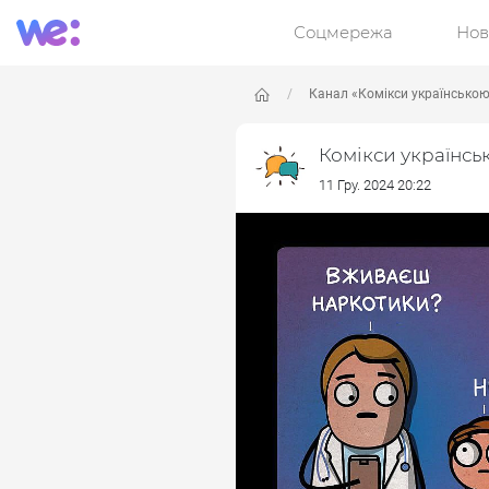
Соцмережа
Нов
Канал «Комікси українсько
Комікси українсь
11 Гру. 2024 20:22