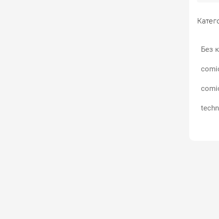
Катего
Без к
comi
comi
techn