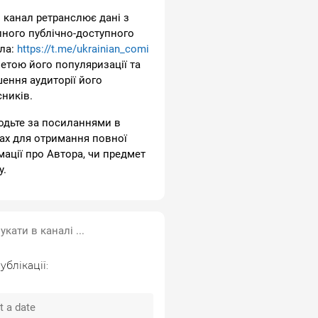
 канал ретранслює дані з
пного публічно-доступного
ла:
https://t.me/ukrainian_comi
метою його популяризації та
шення аудиторії його
сників.
одьте за посиланнями в
ах для отримання повної
мації про Автора, чи предмет
у.
ублікації: