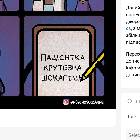
Даний
насту
джере
cs
, з 
збіль
підпи
Перех
допис
інфор
допис
Дата п