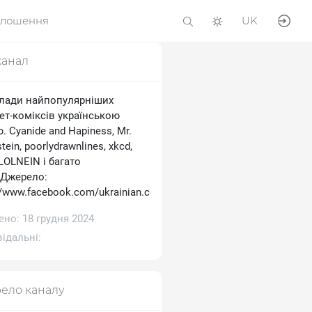
олошення
UK
канал
лади найпопулярніших
ет-коміксів українською
 Cyanide and Hapiness, Mr.
tein, poorlydrawnlines, xkcd,
 LOLNEIN і багато
.Джерело:
//www.facebook.com/ukrainian.comics
но: 18 грудня 2024
ідальні:
ело каналу