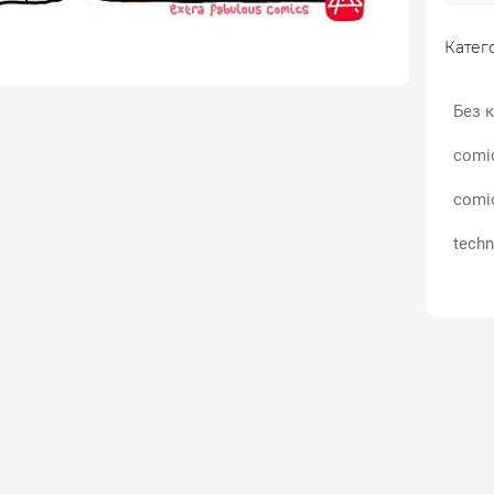
Катего
Без к
comi
comi
techn