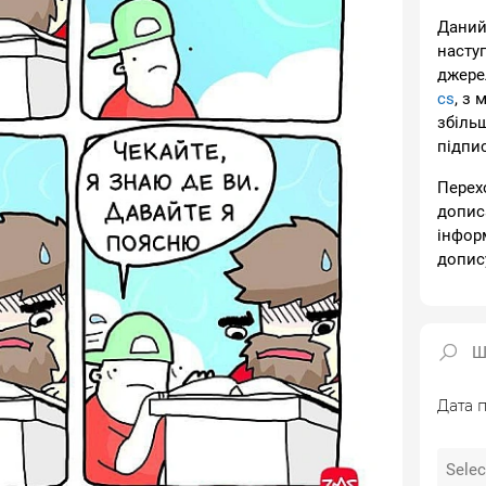
Даний
насту
джере
cs
, з 
збіль
підпи
Перех
допис
інфор
допис
Дата п