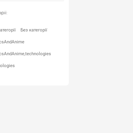
рії:
атегорії
Без категорії
csAndAnime
csAndAnime,technologies
ologies