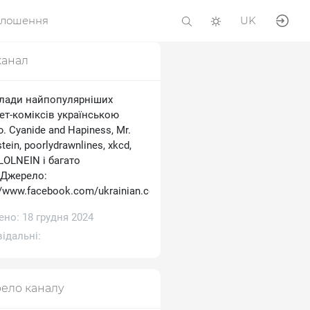
олошення
UK
канал
лади найпопулярніших
ет-коміксів українською
 Cyanide and Hapiness, Mr.
tein, poorlydrawnlines, xkcd,
 LOLNEIN і багато
.Джерело:
//www.facebook.com/ukrainian.comics
но: 18 грудня 2024
ідальні:
ело каналу