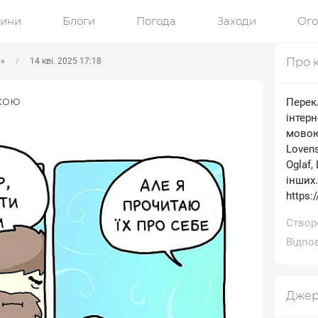
ини
Блоги
Погода
Заходи
Ог
Про 
ю»
14 кві. 2025 17:18
кою
Перек
інтерн
мовою.
Lovens
Oglaf,
інших
https:
Створе
Відпов
Джер