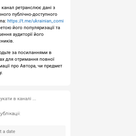
 канал ретранслює дані з
пного публічно-доступного
ла:
https://t.me/ukrainian_comi
метою його популяризації та
шення аудиторії його
сників.
одьте за посиланнями в
ах для отримання повної
мації про Автора, чи предмет
у.
ублікації: