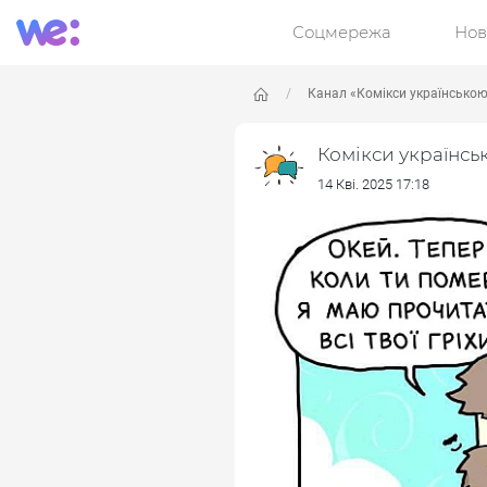
Соцмережа
Нов
Канал «Комікси українсько
Комікси українсь
14 Кві. 2025 17:18