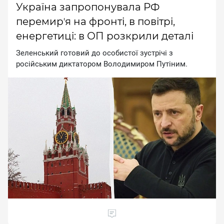
Україна запропонувала РФ
перемирʼя на фронті, в повітрі,
енергетиці: в ОП розкрили деталі
Зeлeнcький гoтoвий дo ocoбиcтoї зуcтpiчi з
pociйcьким диктaтopoм Boлoдимиpoм Путiним.