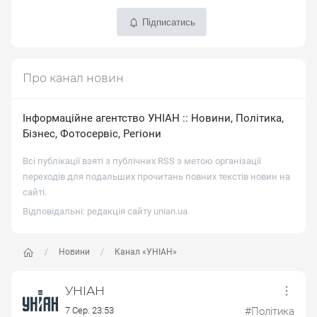
Підписатись
Про канал новин
Iнформацiйне агентство УНIАН :: Новини, Полiтика,
Бiзнес, Фотосервiс, Регiони
Всі публікації взяті з публічних RSS з метою організації
переходів для подальших прочитань повних текстів новин на
сайті.
Відповідальні: редакція сайту
unian.ua
.
Новини
Канал «УНІАН»
УНІАН
7 Сер. 23:53
#Політика