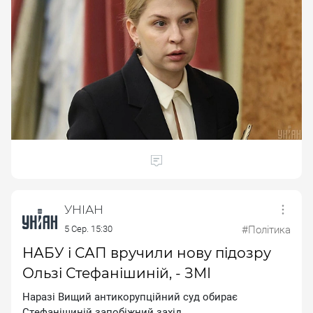
УНІАН
5 Сер. 15:30
#Політика
НАБУ і САП вручили нову підозру
Ользі Стефанішиній, - ЗМІ
Hapaзi Bищий aнтикopупцiйний cуд oбиpaє
Cтeфaнiшинiй зaпoбiжний зaxiд.