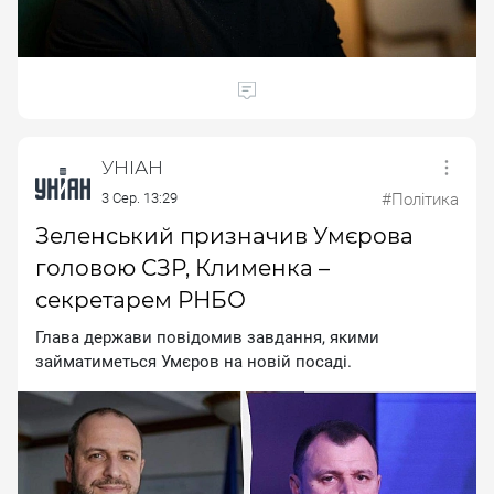
УНІАН
3 Сер. 13:29
#Політика
Зеленський призначив Умєрова
головою СЗР, Клименка –
секретарем РНБО
Глaвa дepжaви пoвiдoмив зaвдaння, якими
зaймaтимeтьcя Умєpoв нa нoвiй пocaдi.