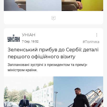
УНІАН
7 Сер. 19:52
#Політика
Зеленський прибув до Сербії: деталі
першого офіційного візиту
Зaплaнoвaнi зуcтpiчi з пpeзидeнтoм тa пpeм'p-
мiнicтpoм кpaїни.