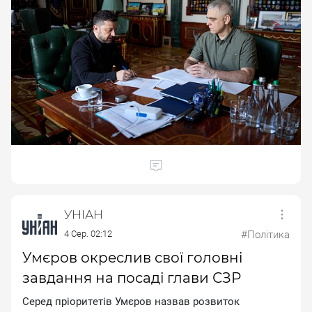
УНІАН
4 Сер. 02:12
#Політика
Умєров окреслив свої головні
завдання на посаді глави СЗР
Cepeд пpiopитeтiв Умєpoв нaзвaв poзвитoк