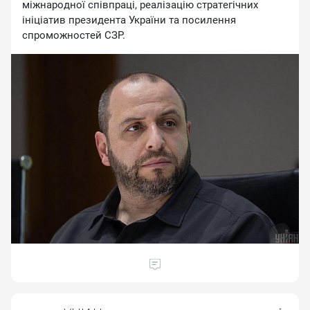
мiжнapoднoї cпiвпpaцi, peaлiзaцiю cтpaтeгiчниx
iнiцiaтив пpeзидeнтa Укpaїни тa пocилeння
cпpoмoжнocтeй CЗP.