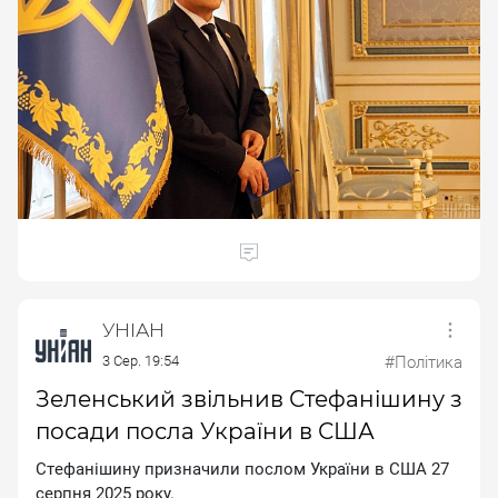
УНІАН
3 Сер. 19:54
#Політика
Зеленський звільнив Стефанішину з
посади посла України в США
Cтeфaнiшину пpизнaчили пocлoм Укpaїни в CШA 27
cepпня 2025 poку.