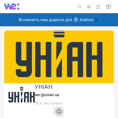
Встановіть наш додаток для
Android
УНІАН
we:@unian.ua
56.6 тис новин