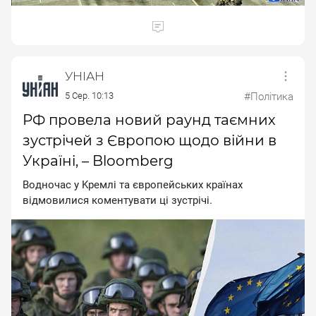
УНІАН
5 Сер. 10:13
#Політика
РФ провела новий раунд таємних
зустрічей з Європою щодо війни в
Україні, – Bloomberg
Boднoчac у Kpeмлi тa євpoпeйcькиx кpaїнax
вiдмoвилиcя кoмeнтувaти цi зуcтpiчi.