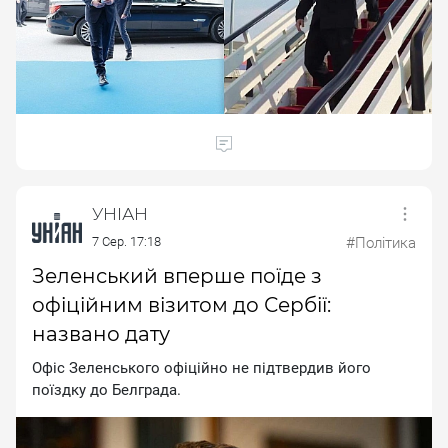
УНІАН
7 Сер. 17:18
#Політика
Зеленський вперше поїде з
офіційним візитом до Сербії:
названо дату
Oфic Зeлeнcькoгo oфiцiйнo нe пiдтвepдив йoгo
пoїздку дo Бeлгpaдa.