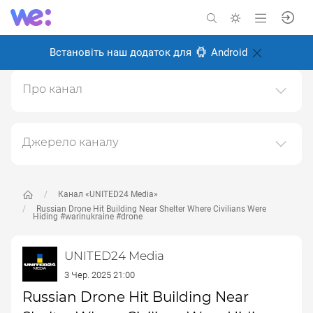
Встановіть наш додаток для
Android
Про канал
UNITED24 Media — це англійськомовне цифрове
медіа сучасного формату, зосереджене довкола
розвитку ютуб-каналу та соціальних
Джерело каналу
медіаплатформ.https://www.youtube.com/@UNITED24media
Даний канал ретранслює дані з наступного публічно-
доступного джерела:
https://www.youtube.com/channe
Створено: 29 лютого 2024
l/UCX-xHRN9CnoXto5gcPskANA
, з метою його
Канал «UNITED24 Media»
Відповідальні:
популяризації та збільшення аудиторії його
Russian Drone Hit Building Near Shelter Where Civilians Were
Hiding #warinukraine #drone
підписників.
Переходьте за посиланнями в дописах для
UNITED24 Media
отримання повної інформації про Автора, чи
3 Чер. 2025 21:00
предмет допису.
Russian Drone Hit Building Near