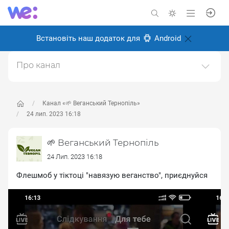
Встановіть наш додаток для
Android
Про канал
Канал про веганство, для веганів і всіх, хто перейде
на веганство в майбутньому.Ми у Тернополі, живемо
і робимо місто більш веган дружнім.Щоб
Канал «🌱 Веганський Тернопіль»
запропонувати новину пишіть адмінці
24 лип. 2023 16:18
https://t.me/kibaruma(Telegram)Також в інстаграмі
https://instagram.com/vegan.teДзеркало тґ-каналу.
🌱 Веганський Тернопіль
Створено: 28 травня 2024
24 Лип. 2023 16:18
Відповідальні:
ліза м
Флешмоб у тіктоці "навязую веганство", приєднуйся