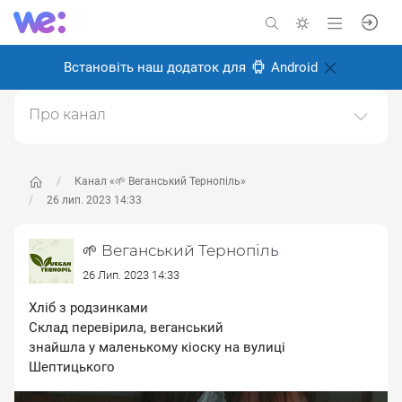
Встановіть наш додаток для
Android
Про канал
Канал про веганство, для веганів і всіх, хто перейде
на веганство в майбутньому.Ми у Тернополі, живемо
і робимо місто більш веган дружнім.Щоб
Канал «🌱 Веганський Тернопіль»
запропонувати новину пишіть адмінці
26 лип. 2023 14:33
https://t.me/kibaruma(Telegram)Також в інстаграмі
https://instagram.com/vegan.teДзеркало тґ-каналу.
🌱 Веганський Тернопіль
Створено: 28 травня 2024
26 Лип. 2023 14:33
Відповідальні:
ліза м
Хліб з родзинками
Склад перевірила, веганський
знайшла у маленькому кіоску на вулиці
Шептицького