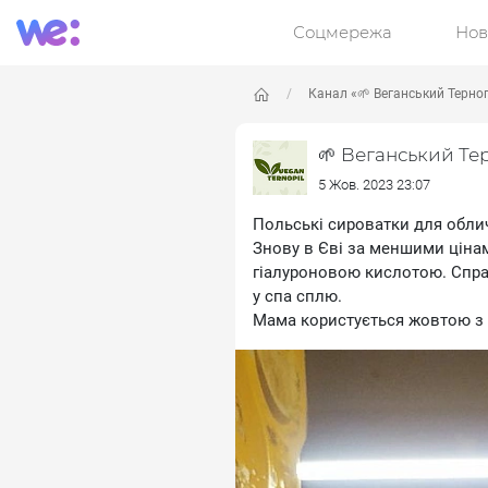
Соцмережа
Нов
Канал «🌱 Веганський Терно
🌱 Веганський Те
5 Жов. 2023 23:07
Польські сироватки для обли
Знову в Єві за меншими ціна
гіалуроновою кислотою. Справ
у спа сплю.
Мама користується жовтою з 