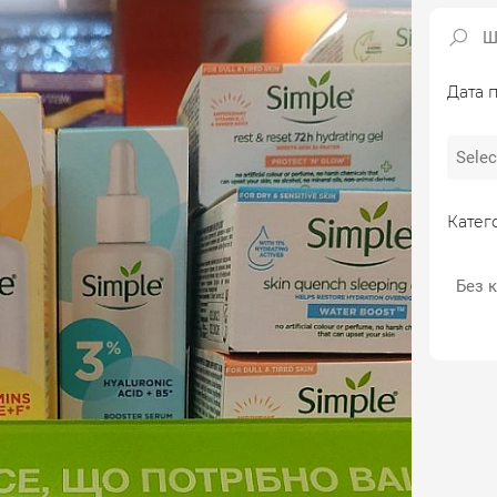
Дата п
Катего
Без к