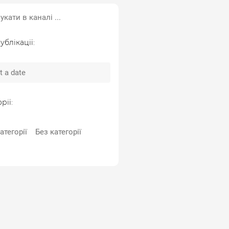
ублікації:
рії:
атегорії
Без категорії