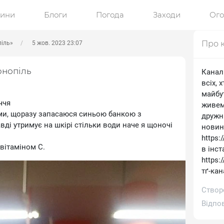
ини
Блоги
Погода
Заходи
Ог
Про 
піль»
5 жов. 2023 23:07
рнопіль
Канал 
всіх, 
майбу
ччя
живем
ми, щоразу запасаюся синьою банкою з
дружн
ді утримує на шкірі стільки води наче я щоночі
новин
https:
вітаміном С.
в інст
https:
тґ-кан
Створ
Відпо