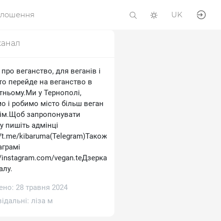
олошення
UK
канал
про веганство, для веганів і
хто перейде на веганство в
тньому.Ми у Тернополі,
о і робимо місто більш веган
ім.Щоб запропонувати
у пишіть адмінці
//t.me/kibaruma(Telegram)Також
аграмі
//instagram.com/vegan.teДзеркало
алу.
ено: 28 травня 2024
відальні:
ліза м