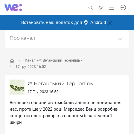
Встановіть наш додаток для
Android
Про канал
Канал про веганство, для веганів і всіх, хто перейде
на веганство в майбутньому.Ми у Тернополі, живемо
і робимо місто більш веган дружнім.Щоб
Канал «🌱 Веганський Тернопіль»
запропонувати новину пишіть адмінці
17 гру. 2023 16:52
https://t.me/kibaruma(Telegram)Також в інстаграмі
https://instagram.com/vegan.teДзеркало тґ-каналу.
🌱 Веганський Тернопіль
Створено: 28 травня 2024
17 Гру. 2023 16:52
Відповідальні:
ліза м
Веганські салони автомобілів звісно не новина для
нас, проте ще у 2022 році Мерседес Бенц розробив
концепти електрокарів з салоном із кактусової
шкіри