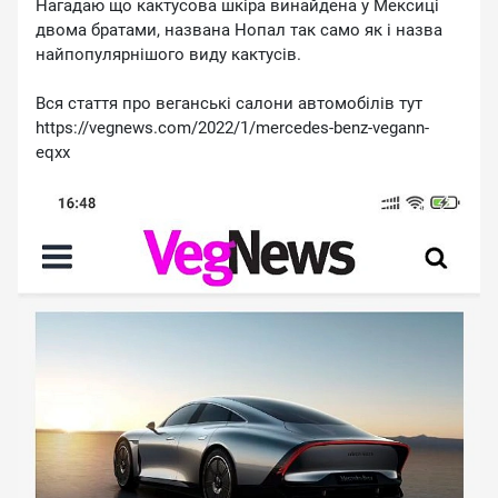
Нагадаю що кактусова шкіра винайдена у Мексиці
двома братами, названа Нопал так само як і назва
найпопулярнішого виду кактусів.
Вся стаття про веганські салони автомобілів тут
https://vegnews.com/2022/1/mercedes-benz-vegann-
eqxx