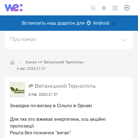
Встановіть наш додаток для
Android
Про канал
Канал про веганство, для веганів і всіх, хто перейде
на веганство в майбутньому.Ми у Тернополі, живемо
і робимо місто більш веган дружнім.Щоб
Канал «🌱 Веганський Тернопіль»
запропонувати новину пишіть адмінці
6 кві. 2024 21:51
https://t.me/kibaruma(Telegram)Також в інстаграмі
https://instagram.com/vegan.teДзеркало тґ-каналу.
🌱 Веганський Тернопіль
Створено: 28 травня 2024
6 Кві. 2024 21:51
Відповідальні:
ліза м
Знахідки по-вегану в Сільпо в Орнаві
Для тих хто вживає енергетики, ось акційні
пропозиції
Решта без позначок "веган"