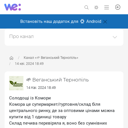
Встановіть наш додаток для
Android
Про канал
Канал про веганство, для веганів і всіх, хто перейде
на веганство в майбутньому.Ми у Тернополі, живемо
і робимо місто більш веган дружнім.Щоб
Канал «🌱 Веганський Тернопіль»
запропонувати новину пишіть адмінці
14 кві. 2024 18:49
https://t.me/kibaruma(Telegram)Також в інстаграмі
https://instagram.com/vegan.teДзеркало тґ-каналу.
🌱 Веганський Тернопіль
Створено: 28 травня 2024
14 Кві. 2024 18:49
Відповідальні:
ліза м
Солодощі із Комори
Комора це супермаркет/гуртовня/склад біля
центрального ринку, де за оптовими цінами можна
купити від 1 одиниці товару
Склад печива перевіряла я, воно без сумнівних