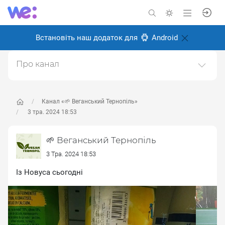
Встановіть наш додаток для
Android
Про канал
Канал про веганство, для веганів і всіх, хто перейде
на веганство в майбутньому.Ми у Тернополі, живемо
і робимо місто більш веган дружнім.Щоб
Канал «🌱 Веганський Тернопіль»
запропонувати новину пишіть адмінці
3 тра. 2024 18:53
https://t.me/kibaruma(Telegram)Також в інстаграмі
https://instagram.com/vegan.teДзеркало тґ-каналу.
🌱 Веганський Тернопіль
Створено: 28 травня 2024
3 Тра. 2024 18:53
Відповідальні:
ліза м
Із Новуса сьогодні