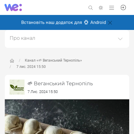
Встановіть наш додаток для
Android
Про канал
Канал про веганство, для веганів і всіх, хто перейде
на веганство в майбутньому.Ми у Тернополі, живемо
і робимо місто більш веган дружнім.Щоб
Канал «🌱 Веганський Тернопіль»
запропонувати новину пишіть адмінці
7 лис. 2024 15:50
https://t.me/kibaruma(Telegram)Також в інстаграмі
https://instagram.com/vegan.teДзеркало тґ-каналу.
🌱 Веганський Тернопіль
Створено: 28 травня 2024
7 Лис. 2024 15:50
Відповідальні:
ліза м