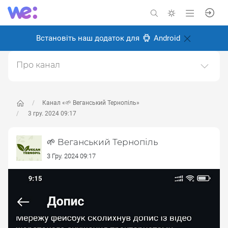
Встановіть наш додаток для
Android
Про канал
Канал про веганство, для веганів і всіх, хто перейде
на веганство в майбутньому.Ми у Тернополі, живемо
і робимо місто більш веган дружнім.Щоб
Канал «🌱 Веганський Тернопіль»
запропонувати новину пишіть адмінці
3 гру. 2024 09:17
https://t.me/kibaruma(Telegram)Також в інстаграмі
https://instagram.com/vegan.teДзеркало тґ-каналу.
🌱 Веганський Тернопіль
Створено: 28 травня 2024
3 Гру. 2024 09:17
Відповідальні:
ліза м