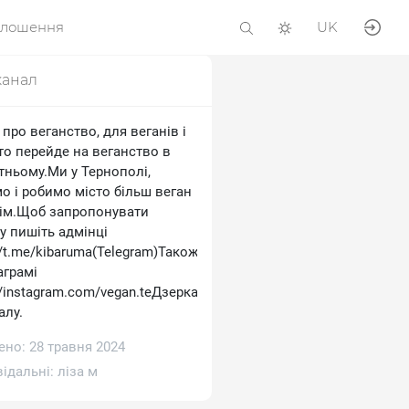
олошення
UK
канал
про веганство, для веганів і
хто перейде на веганство в
тньому.Ми у Тернополі,
о і робимо місто більш веган
ім.Щоб запропонувати
у пишіть адмінці
//t.me/kibaruma(Telegram)Також
аграмі
//instagram.com/vegan.teДзеркало
алу.
ено: 28 травня 2024
відальні:
ліза м