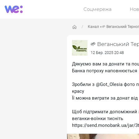
Соцмережа
Нов
Канал «🌱 Веганський Терно
🌱 Веганський Те
12 Бер. 2025 20:48
Дякуємо вам за донати та п
Банка потроху наповнюється
Зробили з @Got_Olesia фото 
красу
Її можна виграти за донат від
Щоб підтримати допоміжний зб
веганки-воїнки тисніть
https://send.monobank.ua/jar/