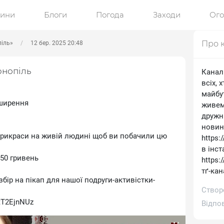
ини
Блоги
Погода
Заходи
Ог
Про 
піль»
12 бер. 2025 20:48
рнопіль
Канал 
всіх, 
майбу
оширення
живем
дружн
новин
прикраси на живій людині щоб ви побачили цю
https:
в інст
 50 гривень
https:
тґ-кан
ір на пікап для нашої подруги-активістки-
Створ
3tT2EjnNUz
Відпо