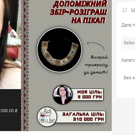
Дата п
Катего
Без к