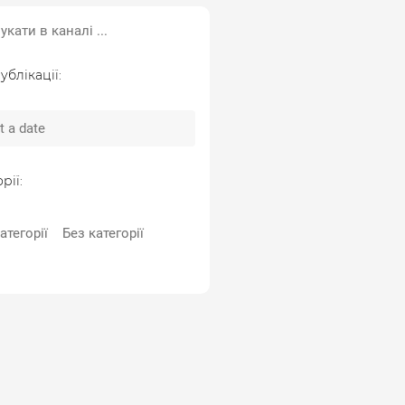
ублікації:
рії:
атегорії
Без категорії