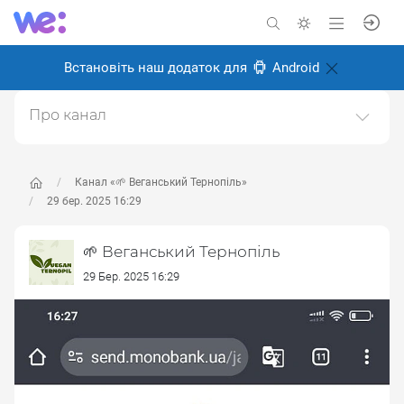
Встановіть наш додаток для
Android
Про канал
Канал про веганство, для веганів і всіх, хто перейде
на веганство в майбутньому.Ми у Тернополі, живемо
і робимо місто більш веган дружнім.Щоб
Канал «🌱 Веганський Тернопіль»
запропонувати новину пишіть адмінці
29 бер. 2025 16:29
https://t.me/kibaruma(Telegram)Також в інстаграмі
https://instagram.com/vegan.teДзеркало тґ-каналу.
🌱 Веганський Тернопіль
Створено: 28 травня 2024
29 Бер. 2025 16:29
Відповідальні:
ліза м