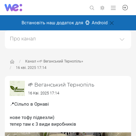
Встановіть наш додаток для
Android
Про канал
Канал про веганство, для веганів і всіх, хто перейде
на веганство в майбутньому.Ми у Тернополі, живемо
і робимо місто більш веган дружнім.Щоб
Канал «🌱 Веганський Тернопіль»
запропонувати новину пишіть адмінці
16 кві. 2025 17:14
https://t.me/kibaruma(Telegram)Також в інстаграмі
https://instagram.com/vegan.teДзеркало тґ-каналу.
🌱 Веганський Тернопіль
Створено: 28 травня 2024
16 Кві. 2025 17:14
Відповідальні:
ліза м
📍Сільпо в Орнаві
нове тофу підвезли)
тепер там є 3 види виробників