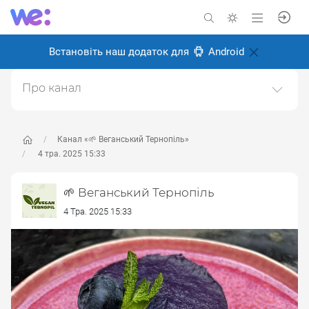
Встановіть наш додаток для
Android
Про канал
Канал про веганство, для веганів і всіх, хто перейде
на веганство в майбутньому.Ми у Тернополі, живемо
і робимо місто більш веган дружнім.Щоб
Канал «🌱 Веганський Тернопіль»
запропонувати новину пишіть адмінці
4 тра. 2025 15:33
https://t.me/kibaruma(Telegram)Також в інстаграмі
https://instagram.com/vegan.teДзеркало тґ-каналу.
🌱 Веганський Тернопіль
Створено: 28 травня 2024
4 Тра. 2025 15:33
Відповідальні:
ліза м