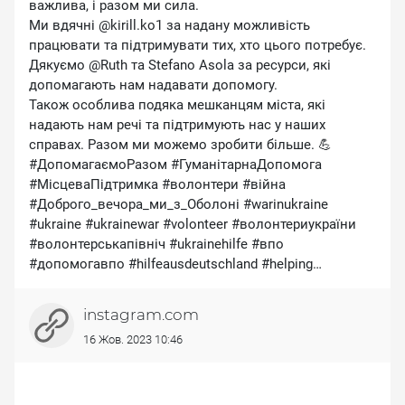
важлива, і разом ми сила.
Ми вдячні @kirill.ko1 за надану можливість
працювати та підтримувати тих, хто цього потребує.
Дякуємо @Ruth та Stefano Asola за ресурси, які
допомагають нам надавати допомогу.
Також особлива подяка мешканцям міста, які
надають нам речі та підтримують нас у наших
справах. Разом ми можемо зробити більше. 💪
#ДопомагаємоРазом #ГуманітарнаДопомога
#МісцеваПідтримка #волонтери #війна
#Доброго_вечора_ми_з_Оболоні #warinukraine
#ukraine #ukrainewar #volonteer #волонтериукраїни
#волонтерськапівніч #ukrainehilfe #впо
#допомогавпо #hilfeausdeutschland #helping
#допомога #СлаваУкраїні
https://www.instagram.com/p/CyaKOc1Mkqf/?
instagram.com
igshid=MTc4MmM1YmI2Ng==
16 Жов. 2023 10:46