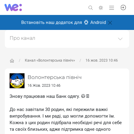
Встановіть наш додаток для
Android
Про канал
Ми - Міжнародний благодійний фонд "Волонтерська
північ". З моменту початку війни ми віддалили свої
руки допомоги до тих, хто зазнав випробувань в
Канал «Волонтерська північ»
16 жов. 2023 10:46
умовах конфлікту та деокупаці. Наша місія полягає в
тому, щоб надати військовим та цивільним
Волонтерська північ
необхідну підтри
16 Жов. 2023 10:46
Створено: 26 серпня 2024
Знову працював наш Банк одягу. 🧥👖
Відповідальні:
Олексій Іванченков
До нас завітали 30 родин, які пережили важкі
випробування. І ми раді, що могли допомогти їм.
Кожна з цих родин підібрала необхідні речі для себе
та своїх близьких, адже підтримка одне одного