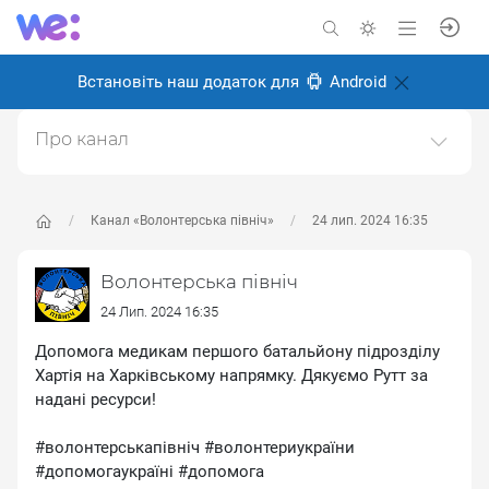
Встановіть наш додаток для
Android
Про канал
Ми - Міжнародний благодійний фонд "Волонтерська
північ". З моменту початку війни ми віддалили свої
руки допомоги до тих, хто зазнав випробувань в
Канал «Волонтерська північ»
24 лип. 2024 16:35
умовах конфлікту та деокупаці. Наша місія полягає в
тому, щоб надати військовим та цивільним
Волонтерська північ
необхідну підтри
24 Лип. 2024 16:35
Створено: 26 серпня 2024
Допомога медикам першого батальйону підрозділу
Відповідальні:
Олексій Іванченков
Хартія на Харківському напрямку. Дякуємо Рутт за
надані ресурси!
#волонтерськапівніч #волонтериукраїни
#допомогаукраїні #допомога