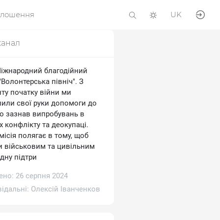
олошення
UK
канал
Міжнародний благодійний
Волонтерська північ". З
ту початку війни ми
лили свої руки допомоги до
то зазнав випробувань в
 конфлікту та деокупаці.
ісія полягає в тому, щоб
и військовим та цивільним
дну підтри
ено: 26 серпня 2024
відальні:
Олексій Іванченков