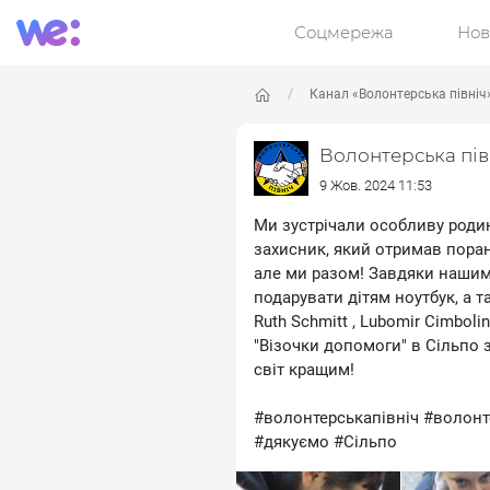
Соцмережа
Нов
Канал «Волонтерська північ
Волонтерська пів
9 Жов. 2024 11:53
Ми зустрічали особливу родину
захисник, який отримав поран
але ми разом! Завдяки наши
подарувати дітям ноутбук, а 
Ruth Schmitt , Lubomir Cimboli
"Візочки допомоги" в Сільпо 
світ кращим!
#волонтерськапівніч #волонт
#дякуємо #Сільпо