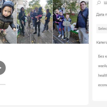
Дата п
Катего
Без к
warA
healt
econ