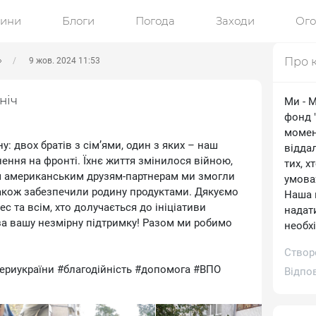
ини
Блоги
Погода
Заходи
Ог
Про 
»
9 жов. 2024 11:53
ніч
Ми - 
фонд "
момен
: двох братів з сім’ями, один з яких – наш
відда
ення на фронті. Їхнє життя змінилося війною,
тих, х
м американським друзям-партнерам ми змогли
умовах
також забезпечили родину продуктами. Дякуємо
Наша м
nec та всім, хто долучається до ініціативи
надат
за вашу незмірну підтримку! Разом ми робимо
необхі
Створ
ериукраїни #благодійність #допомога #ВПО
Відпо