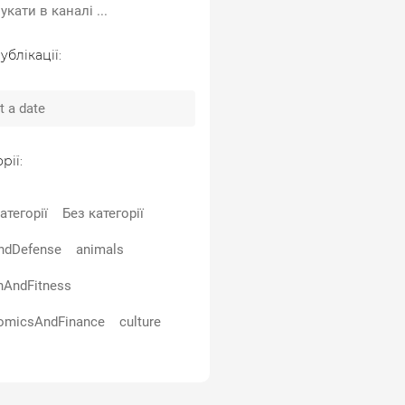
ублікації:
рії:
атегорії
Без категорії
ndDefense
animals
hAndFitness
omicsAndFinance
culture