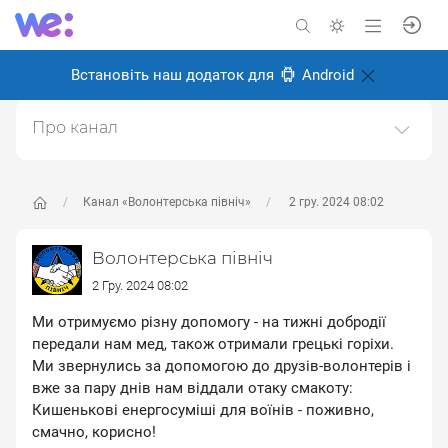
Встановіть наш додаток для
Android
Про канал
Ми - Міжнародний благодійний фонд "Волонтерська
північ". З моменту початку війни ми віддалили свої
руки допомоги до тих, хто зазнав випробувань в
Канал «Волонтерська північ»
2 гру. 2024 08:02
умовах конфлікту та деокупаці. Наша місія полягає в
тому, щоб надати військовим та цивільним
Волонтерська північ
необхідну підтри
2 Гру. 2024 08:02
Створено: 26 серпня 2024
Ми отримуємо різну допомогу - на тижні добродії
Відповідальні:
Олексій Іванченков
передали нам мед, також отримали грецькі горіхи.
Ми звернулись за допомогою до друзів-волонтерів і
вже за пару днів нам віддали отаку смакоту:
Кишенькові енергосуміші для воїнів - поживно,
смачно, корисно!