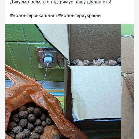
Дякуємо всім, хто підтримує нашу діяльність!
#волонтерськапівніч #волонтериукраїни