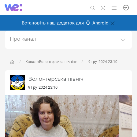
Встановіть наш додаток для
Android
Про канал
Ми - Міжнародний благодійний фонд "Волонтерська
північ". З моменту початку війни ми віддалили свої
руки допомоги до тих, хто зазнав випробувань в
Канал «Волонтерська північ»
9 гру. 2024 23:10
умовах конфлікту та деокупаці. Наша місія полягає в
тому, щоб надати військовим та цивільним
Волонтерська північ
необхідну підтри
9 Гру. 2024 23:10
Створено: 26 серпня 2024
Відповідальні:
Олексій Іванченков