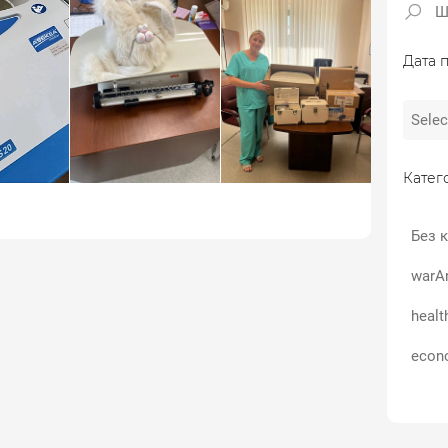
Дата п
Катего
Без к
warA
healt
econ