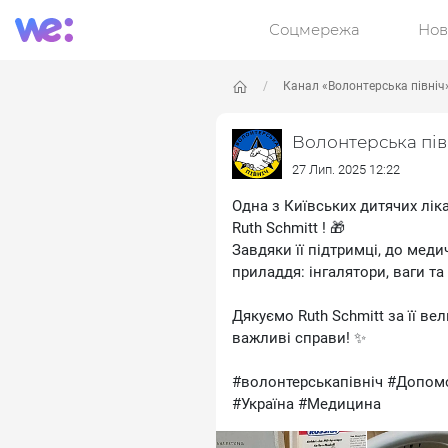
Соцмережа
Нов
Канал «Волонтерська північ
Волонтерська пів
27 Лип. 2025 12:22
Одна з Київських дитячих лік
Ruth Schmitt ! 🎁
Завдяки її підтримці, до мед
приладдя: інгалятори, ваги т
Дякуємо Ruth Schmitt за її в
важливі справи! ✨
#волонтерськапівніч #Допомо
#Україна #Медицина