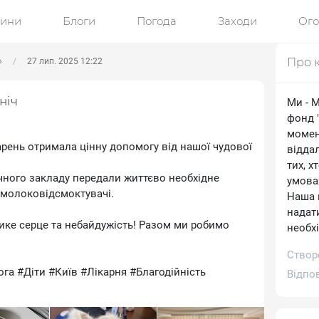
ини
Блоги
Погода
Заходи
Ог
Про 
»
27 лип. 2025 12:22
ніч
Ми - 
фонд "
момен
арень отримала цінну допомогу від нашої чудової
відда
тих, х
ичного закладу передали життєво необхідне
умовах
а молоковідсмоктувачі.
Наша м
надат
елике серце та небайдужість! Разом ми робимо
необхі
Створ
га #Діти #Київ #Лікарня #Благодійність
Відпо