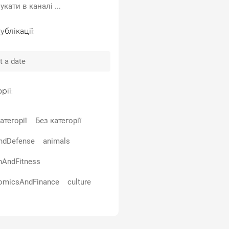
ублікації:
рії:
атегорії
Без категорії
ndDefense
animals
hAndFitness
omicsAndFinance
culture