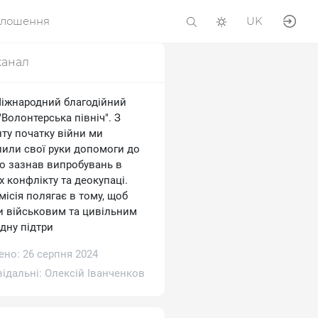
олошення
UK
канал
Міжнародний благодійний
Волонтерська північ". З
ту початку війни ми
лили свої руки допомоги до
то зазнав випробувань в
 конфлікту та деокупаці.
ісія полягає в тому, щоб
и військовим та цивільним
дну підтри
ено: 26 серпня 2024
відальні:
Олексій Іванченков