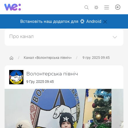
Встановіть наш додаток для
Android
Про канал
Ми - Міжнародний благодійний фонд "Волонтерська
північ". З моменту початку війни ми віддалили свої
руки допомоги до тих, хто зазнав випробувань в
Канал «Волонтерська північ»
9 гру. 2025 09:45
умовах конфлікту та деокупаці. Наша місія полягає в
тому, щоб надати військовим та цивільним
Волонтерська північ
необхідну підтри
9 Гру. 2025 09:45
Створено: 26 серпня 2024
Відповідальні:
Олексій Іванченков