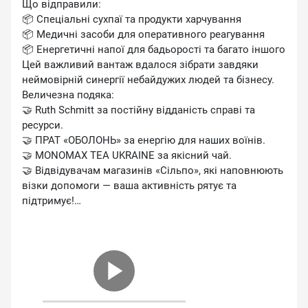
Що відправили:
📦 Спеціальні сухпаї та продукти харчування
📦 Медичні засоби для оперативного реагування
📦 Енергетичні напої для бадьорості та багато іншого
Цей важливий вантаж вдалося зібрати завдяки
неймовірній синергії небайдужих людей та бізнесу.
Величезна подяка:
🤝 Ruth Schmitt за постійну відданість справі та
ресурси.
🤝 ПРАТ «ОБОЛОНЬ» за енергію для наших воїнів.
🤝 MONOMAX TEA UKRAINE за якісний чай.
🤝 Відвідувачам магазинів «Сільпо», які наповнюють
візки допомоги — ваша активність рятує та
підтримує!
Кожна пачка чаю чи пляшка напою — це ваш
особистий внесок у нашу спільну Перемогу. Дякуємо,
що ви з нами!
Працюємо далі! 🇺🇦
#ГУР #ЗапорізькийНапрямок #ЗСУ #ДопомогаАрмії
#Волонтерськапівніч