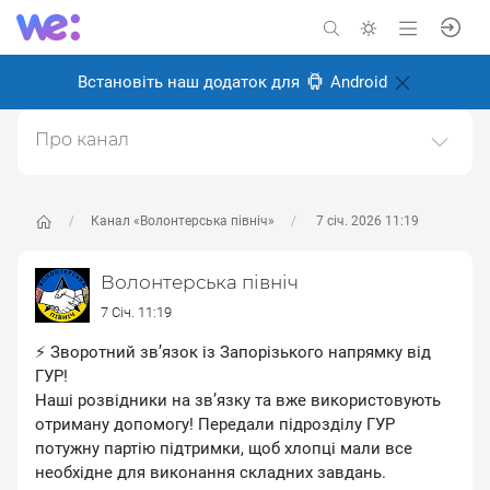
Встановіть наш додаток для
Android
Про канал
Ми - Міжнародний благодійний фонд "Волонтерська
північ". З моменту початку війни ми віддалили свої
руки допомоги до тих, хто зазнав випробувань в
Канал «Волонтерська північ»
7 січ. 2026 11:19
умовах конфлікту та деокупаці. Наша місія полягає в
тому, щоб надати військовим та цивільним
Волонтерська північ
необхідну підтри
7 Січ. 11:19
Створено: 26 серпня 2024
⚡️ Зворотний зв’язок із Запорізького напрямку від
Відповідальні:
Олексій Іванченков
ГУР!
Наші розвідники на зв’язку та вже використовують
отриману допомогу! Передали підрозділу ГУР
потужну партію підтримки, щоб хлопці мали все
необхідне для виконання складних завдань.