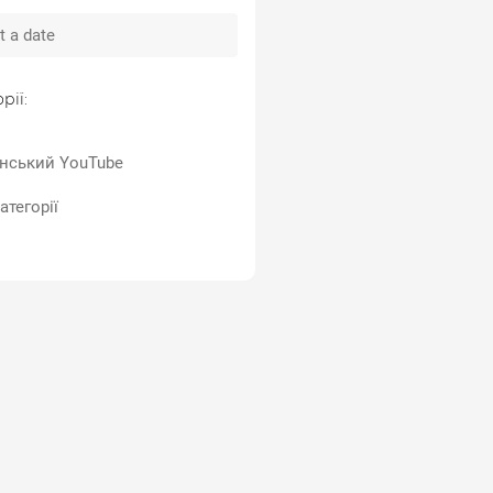
рії:
їнський YouTube
атегорії