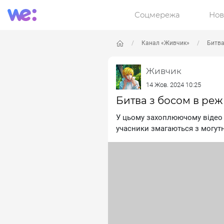
Соцмережа
Нов
Канал «Живчик»
Битва
Живчик
14 Жов. 2024 10:25
Битва з босом в ре
У цьому захоплюючому відео 
учасники змагаються з могут