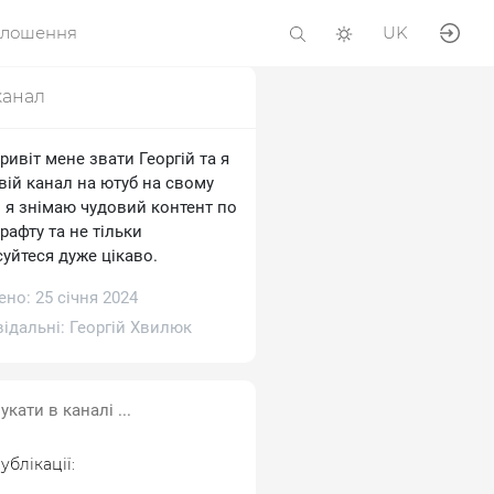
олошення
UK
канал
ривіт мене звати Георгій та я
вій канал на ютуб на свому
і я знімаю чудовий контент по
рафту та не тільки
уйтеся дуже цікаво.
но: 25 січня 2024
відальні:
Георгій Хвилюк
ублікації: