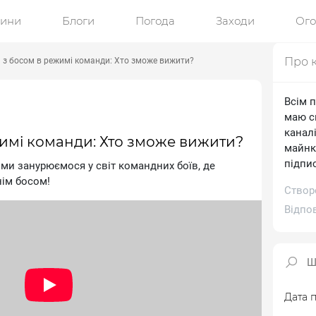
ини
Блоги
Погода
Заходи
Ог
Про 
 з босом в режимі команди: Хто зможе вижити?
Всім п
маю с
канал
жимі команди: Хто зможе вижити?
майнк
підпис
ми занурюємося у світ командних боїв, де
нім босом!
Створе
Відпо
Дата п