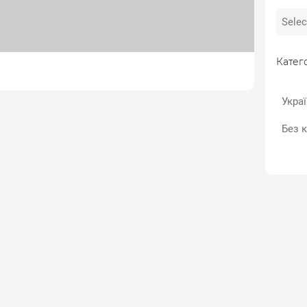
Катего
Укра
Без к