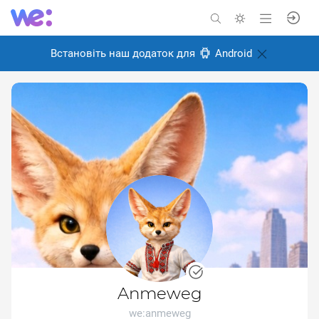
Встановіть наш додаток для
Android
Anmeweg
we:anmeweg