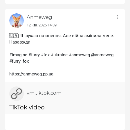
Anmeweg
12 Кві. 2025 14:39
🇺🇦| Я шукаю натхнення. Але війна змінила мене.
Назавжди
#imagine #furry #fox #ukraine #anmeweg @anmeweg
#furry_fox
https://anmeweg.pp.ua
vm.tiktok.com
TikTok video