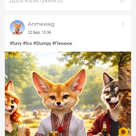
Друзі користувача
(2)
Повітряні Сили ЗС України
Українець
57.8 тис дописів
Anmeweg
Підтримка (Support)
22 Бер. 10:36
#furry #fox #Stumpy #Пенкнік