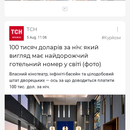
ТСН
5 Aug. 11:06
#Курйози
100 тисяч доларів за ніч: який
вигляд має найдорожчий
готельний номер у світі (фото)
Власний кінотеатр, інфініті-басейн та цілодобовий
штат дворецьких — ось за що доводиться платити
100 тис. дол. за ніч.