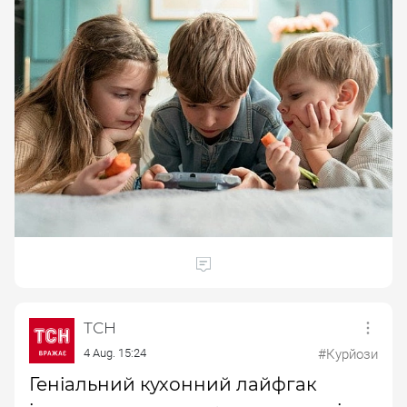
ТСН
4 Aug. 15:24
#Курйози
Геніальний кухонний лайфгак