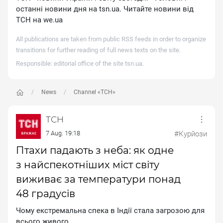
останні новини дня на tsn.ua. Читайте новини від
ТСН на we.ua
All publications are taken from public RSS feeds in order to organize
transitions for further reading of full news texts on the site.
Responsible: editorial office of the site
tsn.ua
.
News
Channel «ТСН»
ТСН
7 Aug. 19:18
#Курйози
Птахи падають з неба: як одне
з найспекотніших міст світу
виживає за температури понад
48 градусів
Чому екстремальна спека в Індії стала загрозою для
всього живого