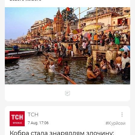
ТСН
7 Aug. 17:06
#Курйози
Кобра стала знаряддям злочину: