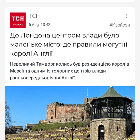
ТСН
6 Aug. 13:42
#Курйози
До Лондона центром влади було
маленьке місто: де правили могутні
королі Англії
Невеликий Тамворт колись був резиденцією королів
Мерсії та одним із головних центрів влади
ранньосередньовічної Англії.