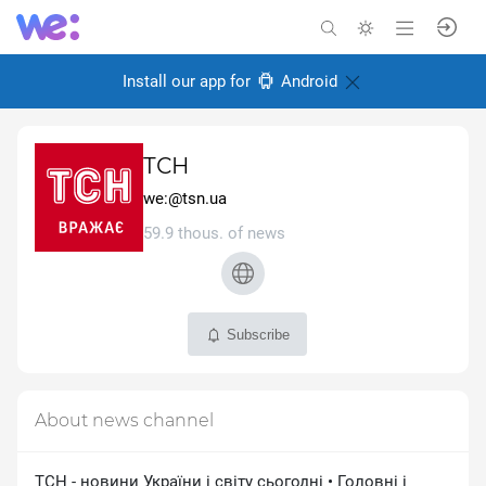
Install our app for
Android
ТСН
we:@tsn.ua
59.9 thous. of news
Subscribe
About news channel
ТСН - новини України і світу сьогодні • Головні і