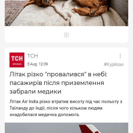
ТСН
5 Aug. 12:09
#Курйози
Літак різко "провалився" в небі:
пасажирів після приземлення
забрали медики
Літак Аіr Іndіа різко втратив висоту під час польоту з
Таїланду до Індії, після чого кільком людям
знадобилася медична допомога.