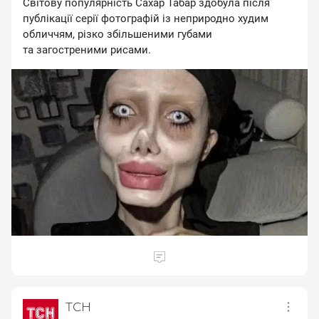
Світову популярність Сахар Табар здобула після
публікації серії фотографій із неприродно худим
обличчям, різко збільшеними губами
та загостреними рисами.
ТСН