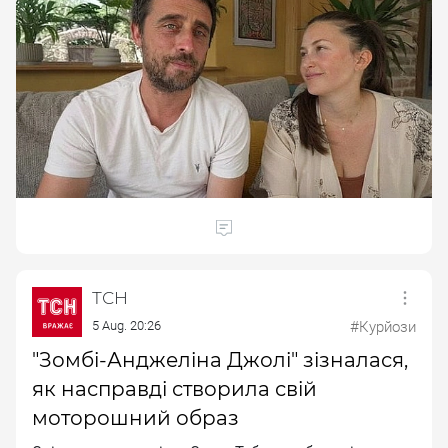
ТСН
5 Aug. 20:26
#Курйози
"Зомбі-Анджеліна Джолі" зізналася,
як насправді створила свій
моторошний образ