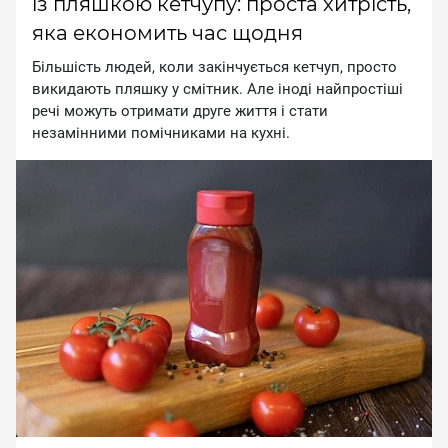
із пляшкою кетчупу: проста хитрість,
яка економить час щодня
Більшість людей, коли закінчується кетчуп, просто
викидають пляшку у смітник. Але іноді найпростіші
речі можуть отримати друге життя і стати
незамінними помічниками на кухні.