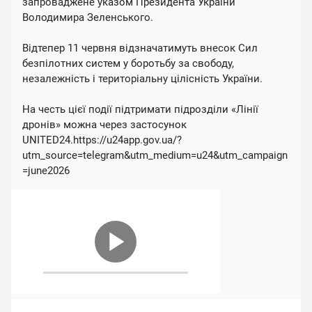
запроваджене указом Президента України
Володимира Зеленського.
Відтепер 11 червня відзначатимуть внесок Сил
безпілотних систем у боротьбу за свободу,
незалежність і територіальну цілісність України.
На честь цієї події підтримати підрозділи «Лінії
дронів» можна через застосунок
UNITED24.https://u24app.gov.ua/?
utm_source=telegram&utm_medium=u24&utm_campaign
=june2026