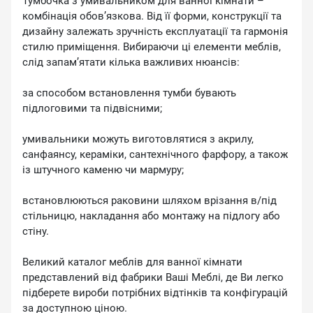
Тумбочка з умивальником для ванної кімнати –
комбінація обов’язкова. Від її форми, конструкції та
дизайну залежать зручність експлуатації та гармонія
стилю приміщення. Вибираючи ці елементи меблів,
слід запам’ятати кілька важливих нюансів:
за способом встановлення тумби бувають
підлоговими та підвісними;
умивальники можуть виготовлятися з акрилу,
санфаянсу, кераміки, сантехнічного фарфору, а також
із штучного каменю чи мармуру;
встановлюються раковини шляхом врізання в/під
стільницю, накладання або монтажу на підлогу або
стіну.
Великий каталог меблів для ванної кімнати
представлений від фабрики Ваші Меблі, де Ви легко
підберете вироби потрібних відтінків та конфігурацій
за доступною ціною.