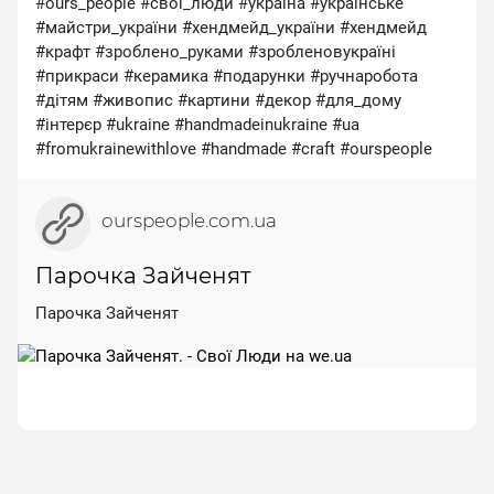
#ours_people #свої_люди #україна #українське
#майстри_україни #хендмейд_україни #хендмейд
#крафт #зроблено_руками #зробленовукраїні
#прикраси #керамика #подарунки #ручнаробота
#дітям #живопис #картини #декор #для_дому
#інтерєр #ukraine #handmadeinukraine #ua
#fromukrainewithlove #handmade #craft #ourspeople
ourspeople.com.ua
Парочка Зайченят
Парочка Зайченят