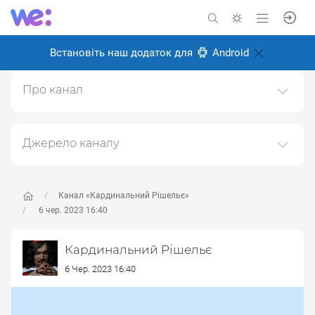
Встановіть наш додаток для
Android
Про канал
Тут може бути весело не всім
Створено: 6 листопада 2024
Джерело каналу
Відповідальні:
Даний канал ретранслює дані з наступного публічно-
доступного джерела:
https://t.me/cardinal_rish
, з
метою його популяризації та збільшення аудиторії
Канал «Кардинальний Рішельє»
його підписників.
6 чер. 2023 16:40
Переходьте за посиланнями в дописах для
Кардинальний Рішельє
отримання повної інформації про Автора, чи
предмет допису.
6 Чер. 2023 16:40