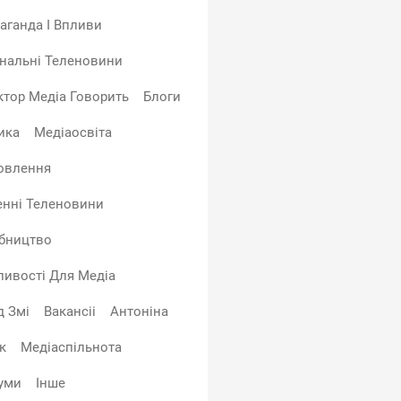
аганда І Впливи
ональні Теленовини
ктор Медіа Говорить
Блоги
ика
Медіаосвіта
овлення
нні Теленовини
бництво
ивості Для Медіа
д Змі
Вакансіі
Антоніна
к
Медіаспільнота
уми
Інше