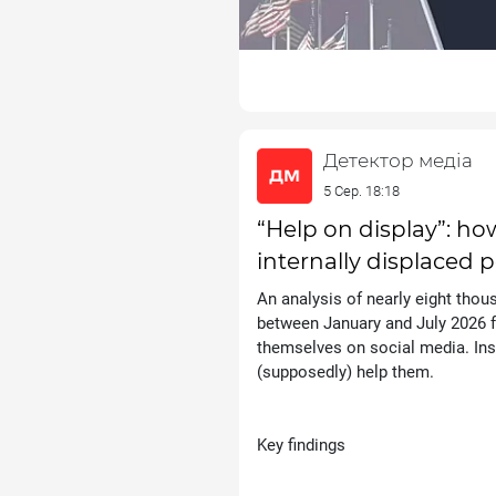
Детектор медіа
5 Сер. 18:18
“Help on display”: ho
internally displaced 
An analysis of nearly eight th
between January and July 2026 f
themselves on social media. Ins
(supposedly) help them.
Key findings