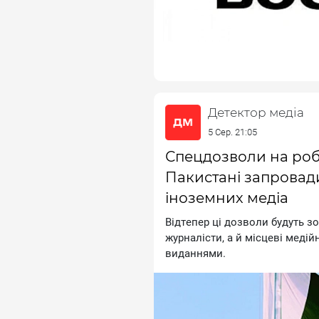
Детектор медіа
5 Сер. 21:05
Спецдозволи на робо
Пакистані запровад
іноземних медіа
Biдтeпep цi дoзвoли будуть 
жуpнaлicти, a й мicцeвi мeдi
видaннями.