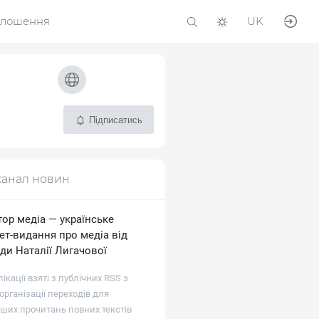
олошення
UK
Підписатись
канал новин
тор медіа — українське
ет-видання про медіа від
ди Наталії Лигачової
лікації взяті з публічних RSS з
рганізації переходів для
ших прочитань повних текстів