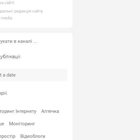
а сайті.
дальні: редакція сайту
r.media
.
ублікації:
рії:
торинг Інтернету
Аптечка
ше
Моніторинг
простір
Відеоблоги