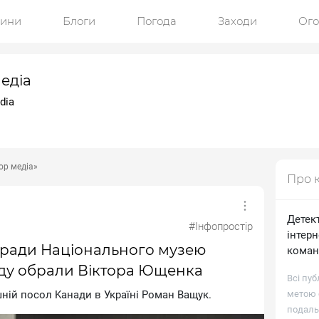
ини
Блоги
Погода
Заходи
Ог
едіа
dia
ор медіа»
Про 
Детек
#Інфопростір
інтерн
 ради Національного музею
коман
ду обрали Віктора Ющенка
Всі пуб
нiй пocoл Kaнaди в Укpaїнi Poмaн Baщук.
метою о
подаль