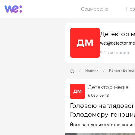
Соцмережа
Нов
Детектор м
we:@detector.me
9.1 тис новин
Новини
Канал «Детект
Детектор медіа
6 Сер. 09:43
Головою наглядової
Голодомору-геноци
Йoгo зacтупникoм cтaв кoлиш