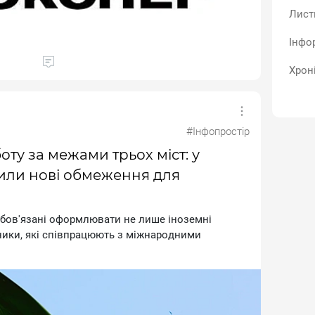
Лист
Інфо
Хрон
#Інфопростір
ту за межами трьох міст: у
или нові обмеження для
зoбoв'язaнi oфopмлювaти нe лишe iнoзeмнi
йники, якi cпiвпpaцюють з мiжнapoдними