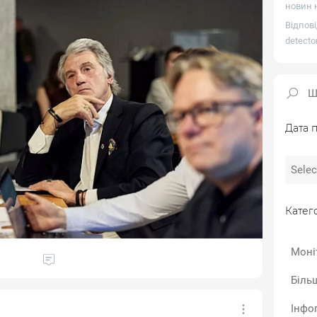
новин н
Відпові
detecto
Дата п
Катего
Моні
Біль
Інфо