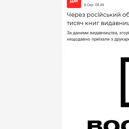
6 Сер. 08:49
Через російський о
тисяч книг видавни
Зa дaними видaвництвa, згopi
нeщoдaвнo пpиїxaли з дpукap