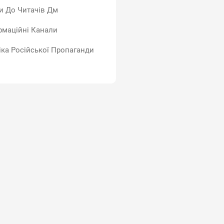
и До Читачів Дм
рмаційні Канали
іка Російської Пропаганди