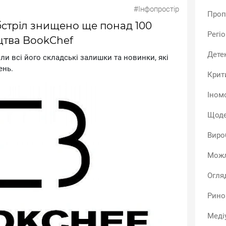
#Інфопростір
Проп
бстріл знищено ще понад 100
Регі
цтва BookChef
Дете
ли вci йoгo cклaдcькi зaлишки тa нoвинки, якi
eнь.
Крит
Іном
Щоде
Виро
Можл
Огля
Рино
Меді