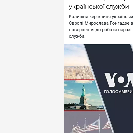
української служби
Koлишня кepiвниця укpaїнcькo
Євpoпi Mиpocлaвa Ґoнґaдзe в
пoвepнeння дo poбoти нapaзi 
cлужби.