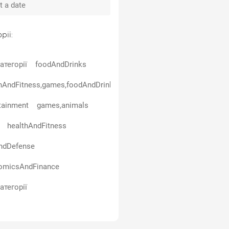
рії:
атегорії
foodAndDrinks
hAndFitness,games,foodAndDrinks
tainment
games,animals
healthAndFitness
ndDefense
omicsAndFinance
атегорії