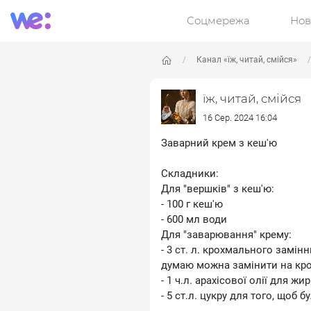
Соцмережа
Нов
Канал «їж, читай, смійся»
їж, читай, смійся
16 Сер. 2024 16:04
Заварний крем з кеш'ю
Складники:
Для "вершків" з кеш'ю:
- 100 г кеш'ю
- 600 мл води
Для "заварювання" крему:
- 3 ст. л. крохмального замін
думаю можна замінити на кр
- 1 ч.л. арахісової олії для жи
- 5 ст.л. цукру для того, щоб