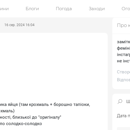
ини
Блоги
Погода
Заходи
Ог
Про 
16 сер. 2024 16:04
замітк
фемін
інстаг
не інс
Створ
Відпо
ника яйця (там крохмаль + борошно тапіоки,
охмаль)
Дата п
рності, близької до "оригіналу"
 було солодко-солодко