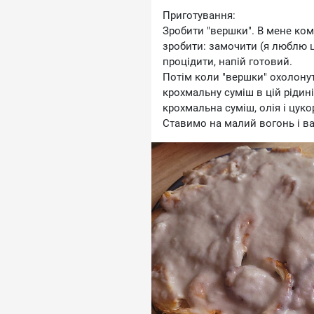
Приготування:
Зробити "вершки". В мене ком
зробити: замочити (я люблю це
процідити, напій готовий.
Потім коли "вершки" охолонут
крохмальну суміш в цій рідин
крохмальна суміш, олія і цуко
Ставимо на малий вогонь і в
перших бульбашок, крем не ма
Крем смачнющий. Звісно, чере
але від того не менш смачно.
Було зроблено з кремом ліни
смакувати))
#рецепт #готую