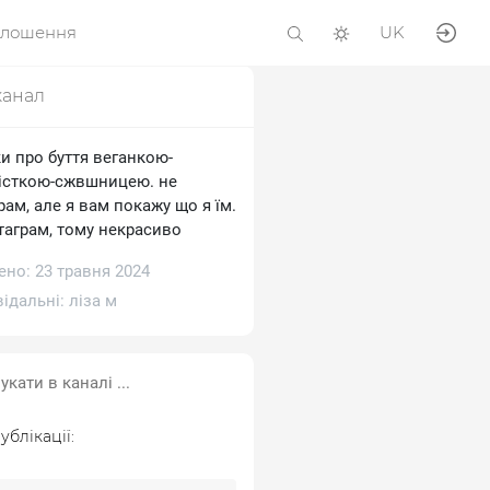
олошення
UK
канал
и про буття веганкою-
істкою-сжвшницею. не
рам, але я вам покажу що я їм.
таграм, тому некрасиво
ено: 23 травня 2024
відальні:
ліза м
ублікації: