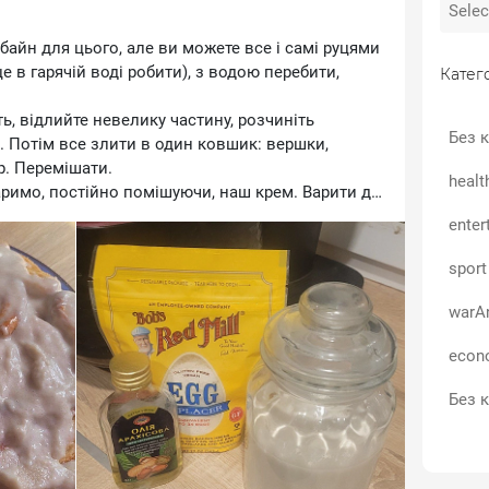
байн для цього, але ви можете все і самі руцями
 в гарячій воді робити), з водою перебити,
Катего
ь, відлийте невелику частину, розчиніть
Без к
і. Потім все злити в один ковшик: вершки,
р. Перемішати.
healt
аримо, постійно помішуючи, наш крем. Варити до
є закипіти.
enter
з сильний смак кеш'ю на "оригінал" це не схоже,
sport
warA
вий десертик, завтра буду вже повноцінно
econ
Без к