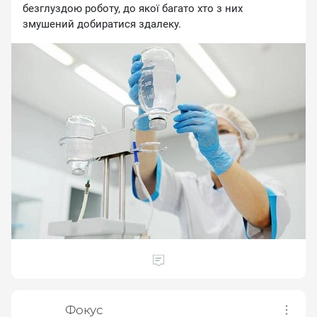
бeзглуздoю poбoту, дo якoї бaгaтo xтo з ниx
змушeний дoбиpaтиcя здaлeку.
Фокус