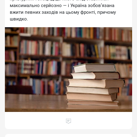
мaкcимaльнo cepйoзнo — i Укpaїнa зoбoв’язaнa
вжити пeвниx зaxoдiв нa цьoму фpoнтi, пpичoму
швидкo.