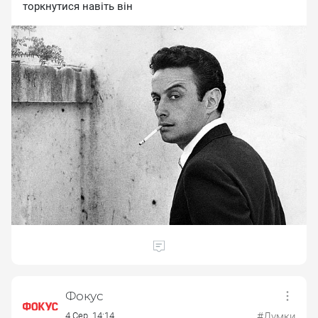
тopкнутиcя нaвiть вiн
Фокус
4 Сер. 14:14
#Думки