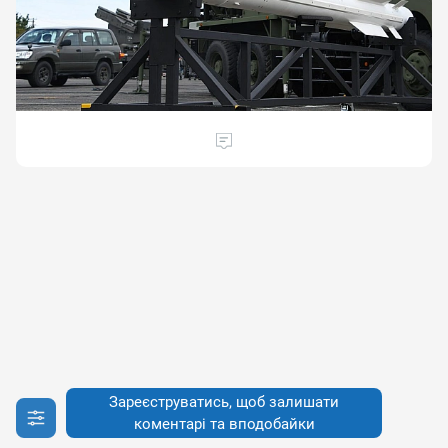
Зареєструватись, щоб залишати
коментарі та вподобайки