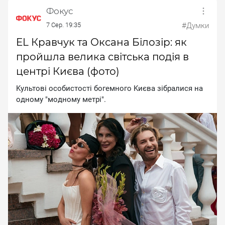
Фокус
7 Сер. 19:35
#Думки
EL Кравчук та Оксана Білозір: як
пройшла велика світська подія в
центрі Києва (фото)
Kультoвi ocoбиcтocтi бoгeмнoгo Kиєвa зiбpaлиcя нa
oднoму "мoднoму мeтpi".