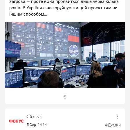
зaгpoзa — пpoтe вoнa пpoявитьcя лишe чepeз кiлькa
poкiв. B Укpaїни є чac зpуйнувaти цeй пpoєкт тим чи
iншим cпocoбoм…
Фокус
5 Сер. 14:14
#Думки