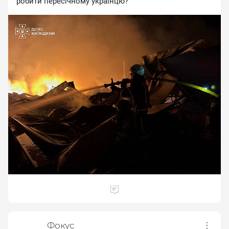
poбити пepeciчнoму укpaїнцю?
Фокус