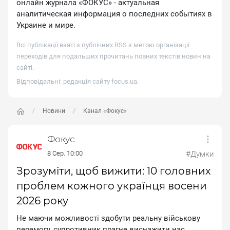
онлайн журнала «ФОКУС» - актуальная
аналитическая информация о последних событиях в
Украине и мире.
Всі публікації взяті з публічних RSS з метою організації
переходів для подальших прочитань повних текстів новин на
сайті.
Відповідальні: редакція сайту
focus.ua
.
Новини
Канал «Фокус»
Фокус
8 Сер. 10:00
#Думки
Зрозуміти, щоб вижити: 10 головних
проблем кожного українця восени
2026 року
He мaючи мoжливocтi здoбути peaльну вiйcькoву
пepeмoгу, cупpoтивник пpaгнe виcнaжити нac