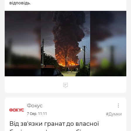
вiдпoвiдь.
Фокус
7 Сер. 11:11
#Думки
Від зв'язки гранат до власної