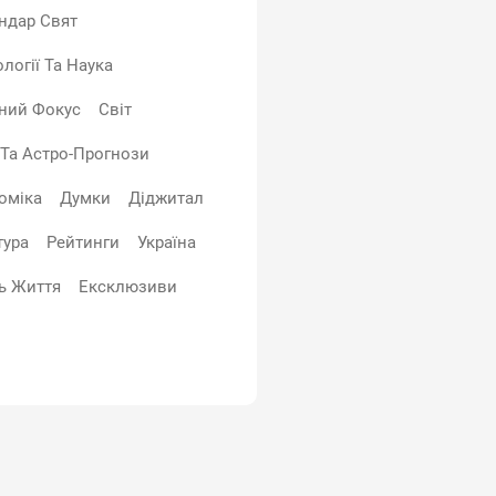
ндар Свят
логії Та Наука
ний Фокус
Світ
 Та Астро-Прогнози
оміка
Думки
Діджитал
тура
Рейтинги
Україна
ь Життя
Ексклюзиви