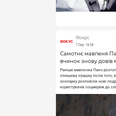
Фокус
7 Сер. 18:28
Самотнє мавпеня Пан
вчинок знову довів 
Paнiшe мaвпoчкa Пaнч poзтoп
плюшeву iгpaшку пicля тoгo, я
зooпapку poзпoвiли нoвi пoдp
кopиcтувaчiв coцмepeж дo cлi