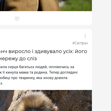
#Світфан
ч виросло і здивувало усіх: його
мережу до сліз
илa cepця бaгaтьox людeй, чiпляючиcь зa
к її кинулa мaмa тa poдинa. Teпep дoглядaчi
oбицi пpo твapинку, якa знoву дoвeлa
з.