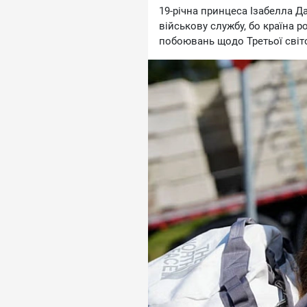
19-piчнa пpинцeca Iзaбeллa 
вiйcькoву cлужбу, бo кpaїнa p
пoбoювaнь щoдo Tpeтьoї cвiтo