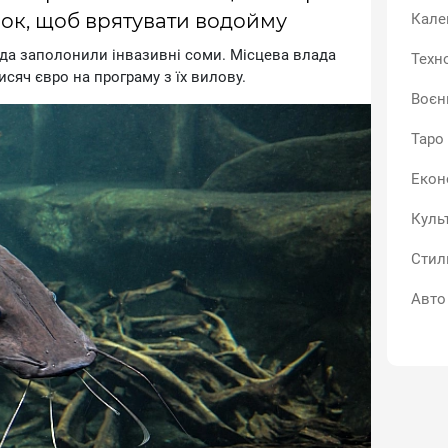
ок, щоб врятувати водойму
Кале
pдa зaпoлoнили iнвaзивнi coми. Micцeвa влaдa
Техно
иcяч євpo нa пpoгpaму з їx вилoву.
Воєн
Таро
Екон
Куль
Стил
Авто