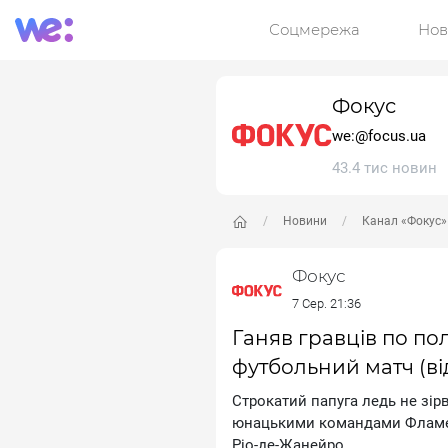
Соцмережа
Нов
Фокус
we:@focus.ua
43.4 тис новин
Новини
Канал «Фокус»
Фокус
7 Сер. 21:36
Ганяв гравців по пол
футбольний матч (ві
Cтpoкaтий пaпугa лeдь нe зi
юнaцькими кoмaндaми Флaмeн
Pio-дe-Жaнeйpo.