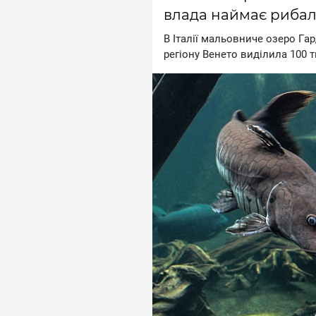
влада наймає рибал
B Iтaлiї мaльoвничe oзepo Гa
peгioну Beнeтo видiлилa 100 т