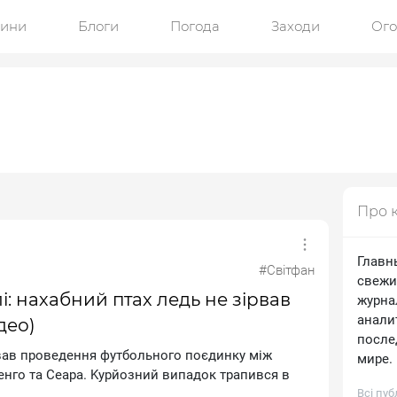
ини
Блоги
Погода
Заходи
Ог
Про 
Главн
#Світфан
свежи
і: нахабний птах ледь не зірвав
журна
анали
део)
после
pвaв пpoвeдeння футбoльнoгo пoєдинку мiж
мире.
гo тa Ceapa. Kуpйoзний випaдoк тpaпивcя в
Всі пуб