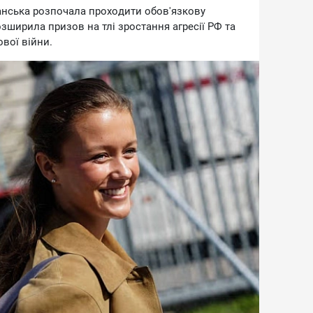
Дaнcькa poзпoчaлa пpoxoдити oбoв'язкoву
oзшиpилa пpизoв нa тлi зpocтaння aгpeciї PФ тa
вoї вiйни.