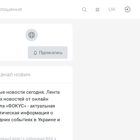
олошення
UK
Підписатись
канал новин
ые новости сегодня. Лента
х новостей от онлайн
ла «ФОКУС» - актуальная
тическая информация о
дних событиях в Украине и
лікації взяті з публічних RSS з