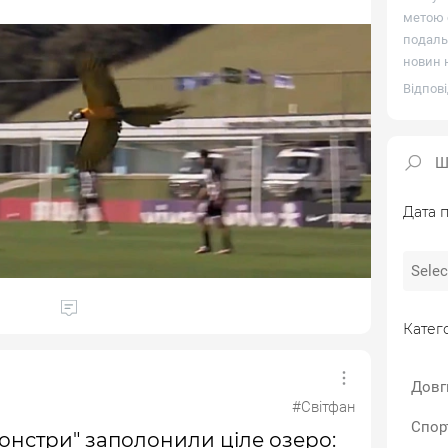
метою о
подаль
новин н
Відпові
Дата п
Катего
Довг
#Світфан
Спор
монстри" заполонили ціле озеро: