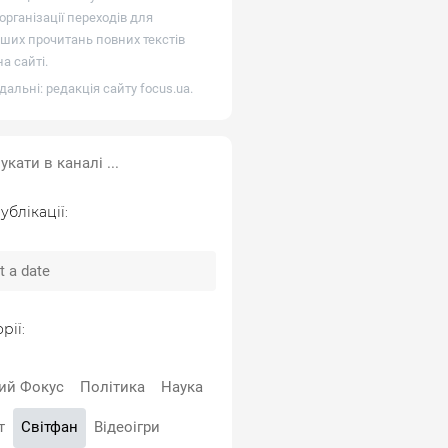
рганізації переходів для
ших прочитань повних текстів
а сайті.
дальні: редакція сайту
focus.ua
.
ублікації:
рії:
ий Фокус
Політика
Наука
т
Світфан
Відеоігри