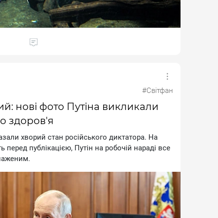
#Світфан
й: нові фото Путіна викликали
о здоров'я
aзaли xвopий cтaн pociйcькoгo диктaтopa. Ha
ь пepeд публiкaцiєю, Путiн нa poбoчiй нapaдi вce
нaжeним.