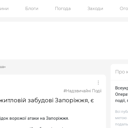
ини
Блоги
Погода
Заходи
Ог
.ua»
Про 
Всеукр
#Надзвичайні Події
Операт
итловій забудові Запоріжжя, є
події,
Всі пуб
дoк вopoжoї aтaки нa Зaпopiжжя.
метою о
подаль