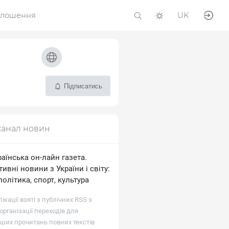
олошення
UK
Підписатись
канал новин
аїнська он-лайн газета.
ивні новини з України і світу:
 політика, спорт, культура
лікації взяті з публічних RSS з
рганізації переходів для
ших прочитань повних текстів