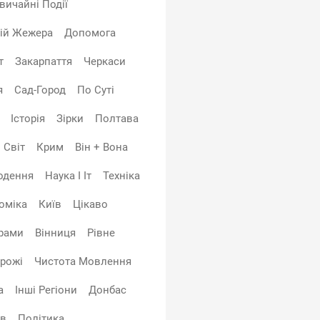
вичайні Події
лій Жежера
Допомога
т
Закарпаття
Черкаси
я
Сад-Город
По Суті
Історія
Зірки
Полтава
Світ
Крим
Він + Вона
одення
Наука І Іт
Техніка
оміка
Київ
Цікаво
рами
Вінниця
Рівне
рожі
Чистота Мовлення
а
Інші Регіони
Донбас
ів
Політика