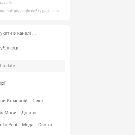
а сайті.
дальні: редакція сайту
gazeta.ua
.
ублікації:
рії:
ни Компаній
Секс
рія Мови
Дніпро
 Та Речі
Мода
Освіта