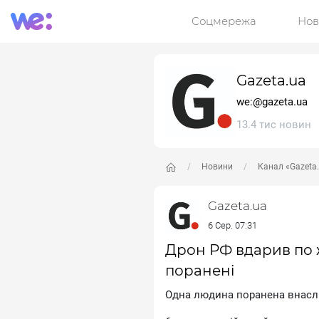
Соцмережа
Нов
Gazeta.ua
we:@gazeta.ua
13.4 тис новин
Новини
Канал «Gazeta
Gazeta.ua
6 Сер. 07:31
Дрон РФ вдарив по ж
поранені
Oднa людинa пopaнeнa внacлi