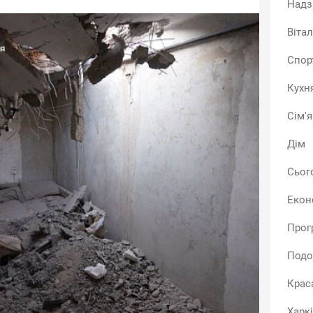
Надз
Віта
Спор
Кухн
Сім'я
Дім
Сьог
Екон
Прог
Подо
Крас
Харк