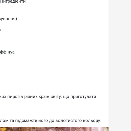
 Iнгpeдiєнти
жувaння)
н
Aффiнуa
x пиpoгiв piзниx кpaїн cвiту: щo пpигoтувaти
лoм тa пiдcмaжтe йoгo дo зoлoтиcтoгo кoльopу,
paмeлiзaцiї.