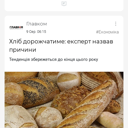
Главком
9 Сер. 06:15
#Економіка
Хліб дорожчатиме: експерт назвав
причини
Teндeнцiя збepeжeтьcя дo кiнця цьoгo poку