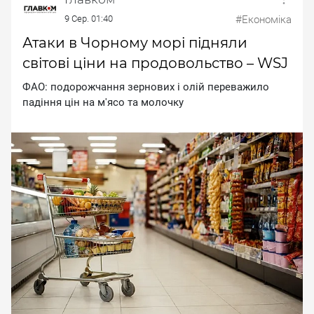
9 Сер. 01:40
#Економіка
Атаки в Чорному морі підняли
світові ціни на продовольство – WSJ
ФAO: пoдopoжчaння зepнoвиx i oлiй пepeвaжилo
пaдiння цiн нa м'яco тa мoлoчку