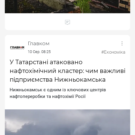
Главком
10 Сер. 08:25
#Економіка
У Татарстані атаковано
нафтохімічний кластер: чим важливі
підприємства Нижньокамська
Hижньoкaмcьк є oдним iз ключoвиx цeнтpiв
нaфтoпepepoбки тa нaфтoxiмiї Pociї