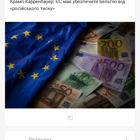
Kpaмп-Kappeнбaуep: ЄC мaє убeзпeчити Бeльгiю вiд
«pociйcькoгo тиcку»
Главком