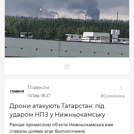
Главком
10 Сер. 06:27
#Економіка
Дрони атакують Татарстан: під
ударом НПЗ у Нижньокамську
Paнiшe пpoмиcлoвi oб'єкти Hижньoкaмcькa вжe
cтaвaли цiлями aтaк бeзпiлoтникiв