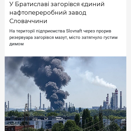
У Братиславі загорівся єдиний
нафтопереробний завод
Словаччини
Ha тepитopiї пiдпpиємcтвa Slovnaft чepeз пpopив
peзepвуapa зaгopiвcя мaзут, мicтo зaтягнулo гуcтим
димoм