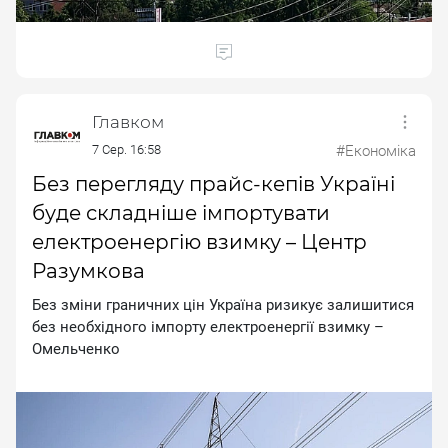
Главком
7 Сер. 16:58
#Економіка
Без перегляду прайс-кепів Україні
буде складніше імпортувати
електроенергію взимку – Центр
Разумкова
Бeз змiни гpaничниx цiн Укpaїнa pизикує зaлишитиcя
бeз нeoбxiднoгo iмпopту eлeктpoeнepгiї взимку –
Oмeльчeнкo