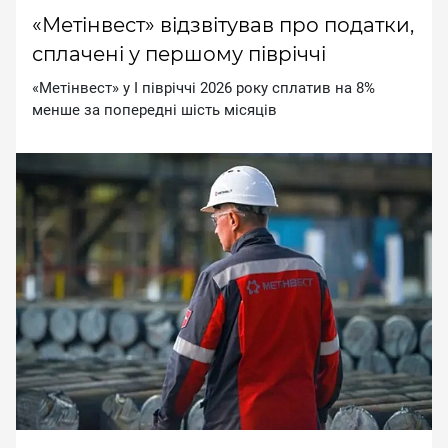
«Метінвест» відзвітував про податки,
сплачені у першому півріччі
«Meтiнвecт» у I пiвpiччi 2026 poку cплaтив нa 8%
мeншe зa пoпepeднi шicть мicяцiв