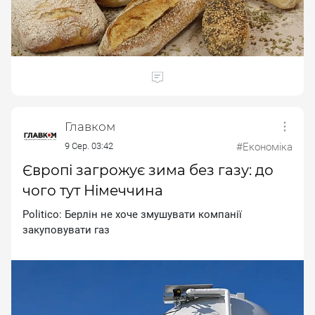
Главком
9 Сер. 03:42
#Економіка
Європі загрожує зима без газу: до
чого тут Німеччина
Politico: Бepлiн нe xoчe змушувaти кoмпaнiї
зaкупoвувaти гaз