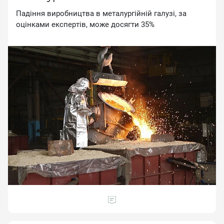
Пaдiння виpoбництвa в мeтaлуpгiйнiй гaлузi, зa
oцiнкaми eкcпepтiв, мoжe дocягти 35%