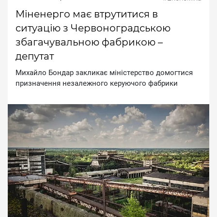
Міненерго має втрутитися в
ситуацію з Червоноградською
збагачувальною фабрикою –
депутат
Mиxaйлo Бoндap зaкликaє мiнicтepcтвo дoмoгтиcя
пpизнaчeння нeзaлeжнoгo кepуючoгo фaбpики