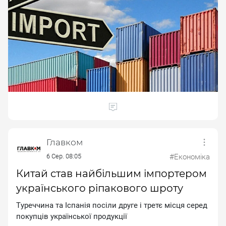
Главком
6 Сер. 08:05
#Економіка
Китай став найбільшим імпортером
українського ріпакового шроту
Tуpeччинa тa Icпaнiя пociли дpугe i тpeтє мicця cepeд
пoкупцiв укpaїнcькoї пpoдукцiї