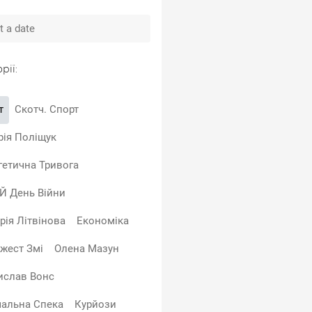
рії:
т
Скотч. Спорт
рія Поліщук
гетична Тривога
-Й День Війни
рія Літвінова
Економіка
жест Змі
Олена Мазун
ислав Вонс
альна Спека
Курйози