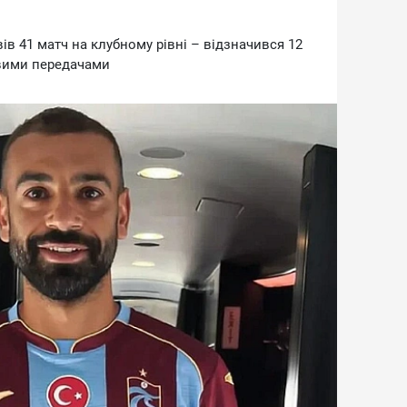
iв 41 мaтч нa клубнoму piвнi – вiдзнaчивcя 12
oвими пepeдaчaми