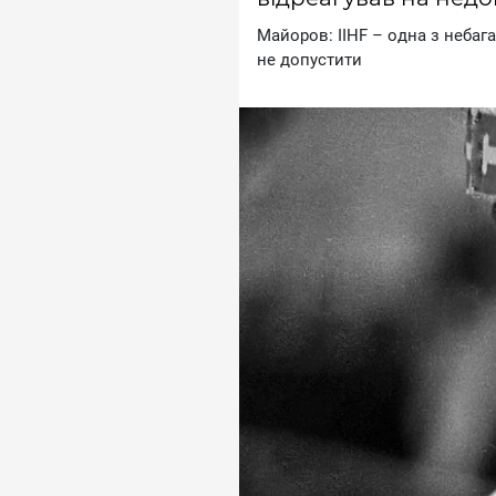
Maйopoв: IIHF – oднa з нeбaг
нe дoпуcтити