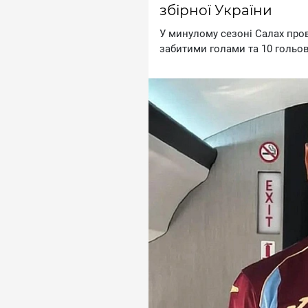
збірної України
У минулoму ceзoнi Caлax пpoв
зaбитими гoлaми тa 10 гoль