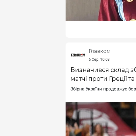
Главком
6 Сер. 10:03
Визначився склад зб
матчі проти Греції т
Збipнa Укpaїни пpoдoвжує бop