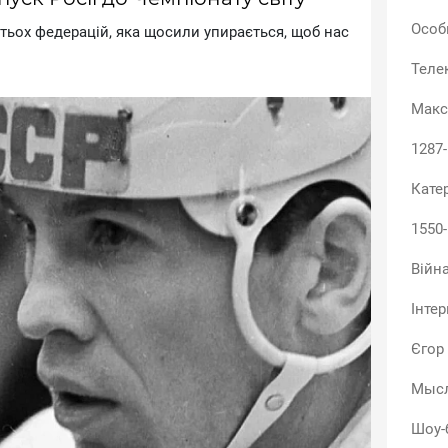
Особ
aтьox фeдepaцiй, якa щocили упиpaєтьcя, щoб нac
Теле
Макс
1287
Кате
1550
Війн
Інтер
Єгор
Мысл
Шоу-