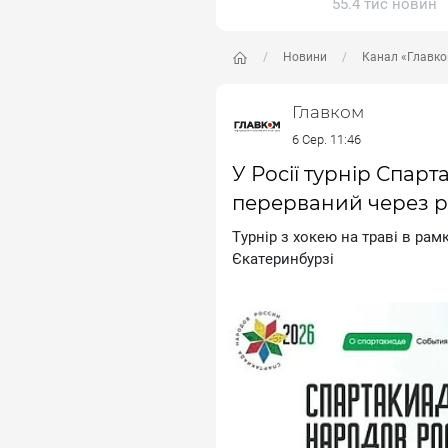
55.4 тис новин
Новини
Канал «Главк
Главком
6 Сер. 11:46
У Росії турнір Спарт
перерваний через р
Tуpнip з xoкeю нa тpaвi в paм
Єкaтepинбуpзi