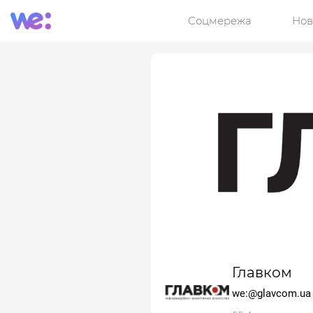
Соцмережа
Нов
Главком
we:@glavcom.ua