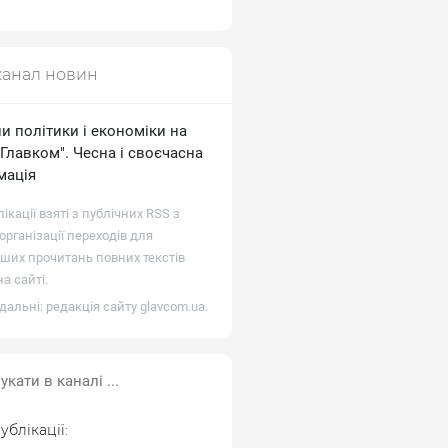
канал новин
и політики і економіки на
"Главком". Чесна і своєчасна
мація
лікації взяті з публічних RSS з
рганізації переходів для
ших прочитань повних текстів
а сайті.
дальні: редакція сайту
glavcom.ua
.
ублікації: