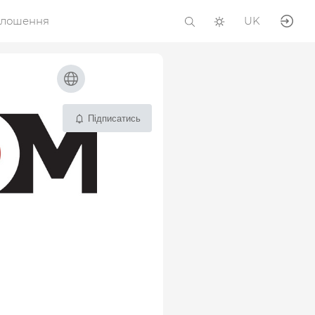
олошення
UK
Підписатись