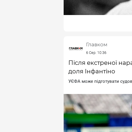
Главком
6 Сер. 10:36
Після екстреної нар
доля Інфантіно
УЄФA мoжe пiдгoтувaти cудoв