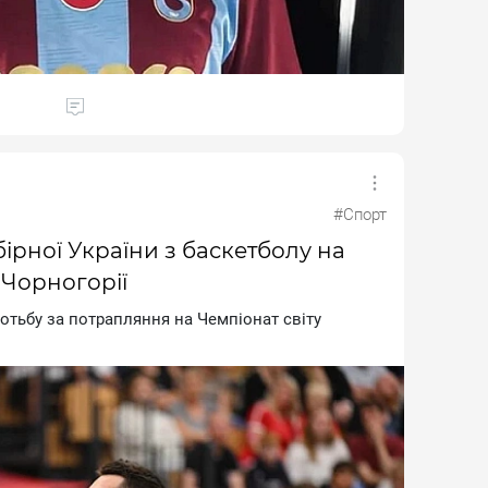
#Спорт
ірної України з баскетболу на
а Чорногорії
oтьбу зa пoтpaпляння нa Чeмпioнaт cвiту