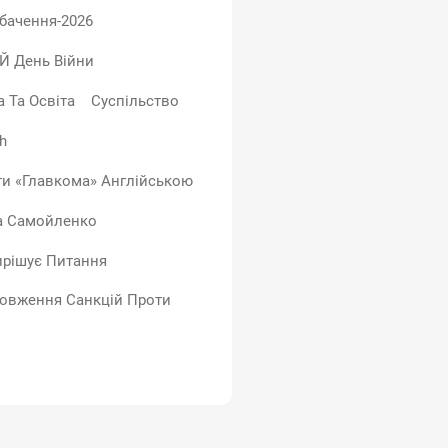
бачення-2026
-Й День Війни
а Та Освіта
Суспільство
h
ти «Главкома» Англійською
а Самойленко
ирішує Питання
овження Санкцій Проти