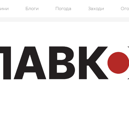
ини
Блоги
Погода
Заходи
Ог