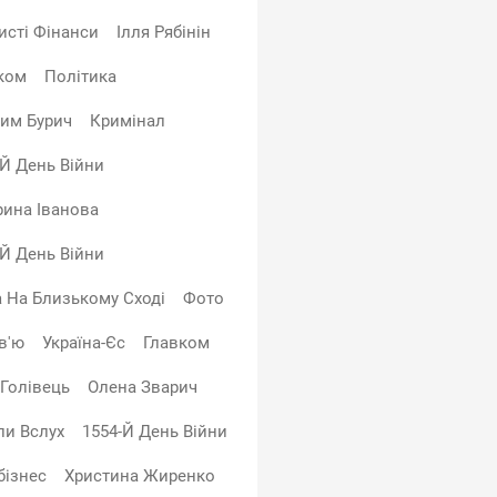
исті Фінанси
Ілля Рябінін
ком
Політика
им Бурич
Кримінал
-Й День Війни
рина Іванова
-Й День Війни
а На Близькому Сході
Фото
в'ю
Україна-Єс
Главком
 Голівець
Олена Зварич
и Вслух
1554-Й День Війни
бізнес
Христина Жиренко