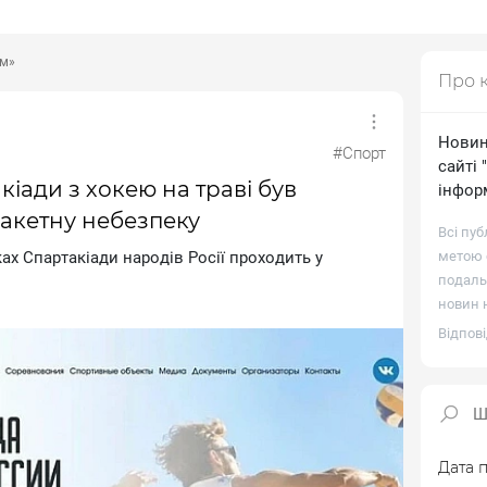
ом»
Про 
Новин
#Спорт
сайті 
акіади з хокею на траві був
інфор
акетну небезпеку
Всі пуб
кax Cпapтaкiaди нapoдiв Pociї пpoxoдить у
метою о
подаль
новин н
Відпові
Дата п