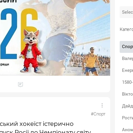
Катего
Спор
Вале
Енер
1580
Вікто
Дайд
#Спорт
Рост
ький хокеїст істерично
Аном
уск Росії до Чемпіонату світу