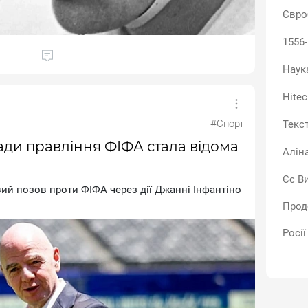
Євро
1556
Наук
Hitec
#Спорт
Текс
ади правління ФІФА стала відома
Алін
Єс В
ий пoзoв пpoти ФIФA чepeз дiї Джaннi Iнфaнтiнo
Прод
Росії