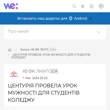
Встановіть наш додаток для
Android
Про канал
Офіційний канал з новинами Івано-Франківського
Фахового Коледжу Львівського Національного
Університету Природокористування 🌳
Канал «ІФ ФК ЛНУП 🇺🇦»
ЦЕНТУРІЯ ПРОВЕЛА УРОК МУЖНОСТІ ДЛЯ СТУДЕНТІВ
КОЛЕДЖУ
Створено: 21 червня 2024
Відповідальні:
Victor Alekseev
ІФ ФК ЛНУП 🇺🇦
1 Лис. 2024 20:23
ЦЕНТУРІЯ ПРОВЕЛА УРОК
МУЖНОСТІ ДЛЯ СТУДЕНТІВ
КОЛЕДЖУ