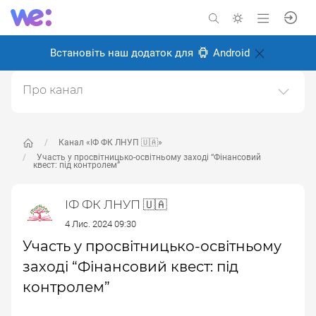
Встановіть наш додаток для
Android
Про канал
Офіційний канал з новинами Івано-Франківського
Фахового Коледжу Львівського Національного
Університету Природокористування 🌳
Канал «ІФ ФК ЛНУП 🇺🇦»
Участь у просвітницько-освітньому заході “Фінансовий
квест: під контролем”
Створено: 21 червня 2024
Відповідальні:
Victor Alekseev
ІФ ФК ЛНУП 🇺🇦
4 Лис. 2024 09:30
Участь у просвітницько-освітньому
заході “Фінансовий квест: під
контролем”