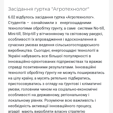
Засідання гуртка "Агротехнолог"
6.02 відбулось засідання гуртка «Агротехнолог».
Студентів – ознайомили з енергоощадними
технологіями обробітку грунту, а саме системи No-till,
Mini-till, Strip-till у вітчизняному та світовому ракурсі,
особливості їх впровадження і вдосконалення в
сучасних умовах ведення сільськогосподарського
виробництва. Сьогодні, енергоощадні технології в
Україні набувають все більшої популярності в
інноваційно-орієнтованих підприємствах та вражає
справді позитивними результатами. Інноваційні
технології обробітку ґрунту не можуть поширюватись
на цілу країну, а мусять ретельно підбиратись,
пристосовуватись з огляду на ґрунтові і кліматичні
умови, головним чином на соціально-економічні
особливості на державному, регіональному і
локальному рівнях. Розуміючи всю важливість і
необхідність активації інноваційного процесу,
аграрії мають виробляти власну стратегію