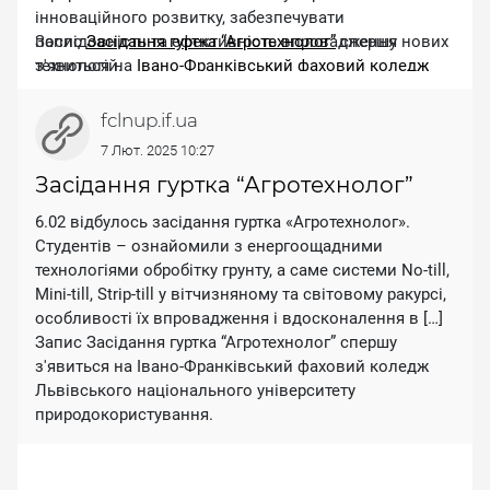
інноваційного розвитку, забезпечувати
послідовність та ефективність впровадження нових
Запис
Засідання гуртка “Агротехнолог”
спершу
технологій.
з'явиться на
Івано-Франківський фаховий коледж
Львівського національного університету
А це у свою чергу потребує подальших досліджень,
природокористування
.
fclnup.if.ua
комплексних та чітко систематизованих знань про
7 Лют. 2025 10:27
майбутнє нововведення, вивчення досвіду
передових господарств з використання даної
Засідання гуртка “Агротехнолог”
технології.
6.02 відбулось засідання гуртка «Агротехнолог».
[
See image gallery at fclnup.if.ua
]
Студентів – ознайомили з енергоощадними
технологіями обробітку грунту, а саме системи No-till,
Mini-till, Strip-till у вітчизняному та світовому ракурсі,
особливості їх впровадження і вдосконалення в […]
Запис Засідання гуртка “Агротехнолог” спершу
з'явиться на Івано-Франківський фаховий коледж
Львівського національного університету
природокористування.