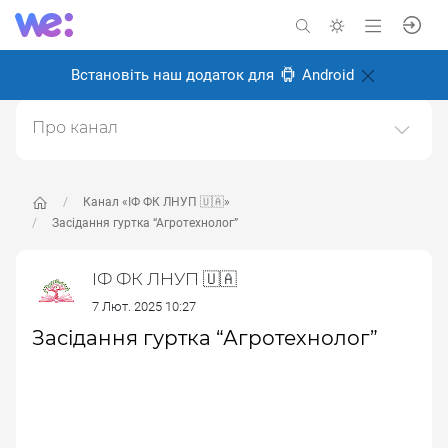
Встановіть наш додаток для
Android
Про канал
Офіційний канал з новинами Івано-Франківського
Фахового Коледжу Львівського Національного
Університету Природокористування 🌳
Канал «ІФ ФК ЛНУП 🇺🇦»
Засідання гуртка “Агротехнолог”
Створено: 21 червня 2024
Відповідальні:
Victor Alekseev
ІФ ФК ЛНУП 🇺🇦
7 Лют. 2025 10:27
Засідання гуртка “Агротехнолог”