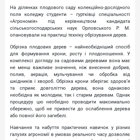
На ділянках плодового саду колекційно-дослідного
поля коледжу студенти – гуртківці спеціальності
«Агрономія» під керівництвом кандидата
сільськогосподарських наук Орловського Р. М.
опановували на практиці техніку обрізування дерев.
Обрізка плодових дерев – найнеобхідніший спосіб
для формування крони, росту і плодоношення. У
комплексі догляду за садовими деревами вона має
не менш важливе значення, ніж внесення добрив,
полив, аерація, мульчування чи обробка від
шкідників і хвороб. Обрізка крони зберігає здоров’я
та сприяє довголіттю дерева, вона однаково
необхідна як молодим, так і старим деревам. Однак
процедуру цю необхідно проводити максимально
обережно, щоб не привести до ослаблення дерева
або повної його загибелі.
Навчання та набуття практичних навичок у різних
галузях агрономії в умовах реального часу дозволяє