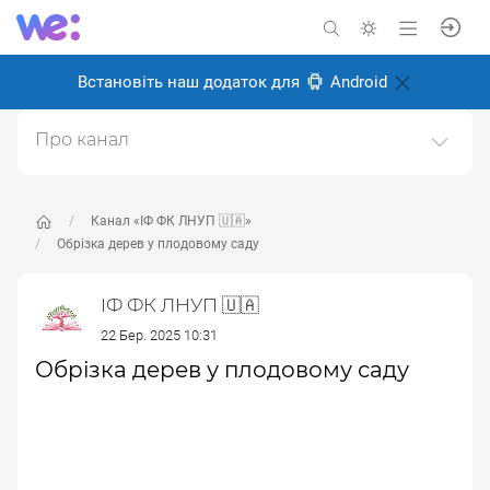
Встановіть наш додаток для
Android
Про канал
Офіційний канал з новинами Івано-Франківського
Фахового Коледжу Львівського Національного
Університету Природокористування 🌳
Канал «ІФ ФК ЛНУП 🇺🇦»
Обрізка дерев у плодовому саду
Створено: 21 червня 2024
Відповідальні:
Victor Alekseev
ІФ ФК ЛНУП 🇺🇦
22 Бер. 2025 10:31
Обрізка дерев у плодовому саду