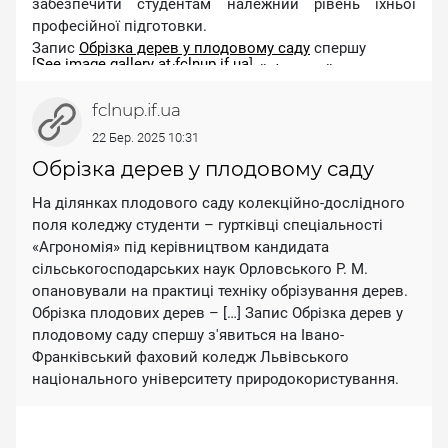
забезпечити студентам належний рівень їхньої
професійної підготовки.
Запис
Обрізка дерев у плодовому саду
спершу
[
See image gallery at fclnup.if.ua
]
з'явиться на
Івано-Франківський фаховий коледж
Львівського національного університету
fclnup.if.ua
природокористування
.
22 Бер. 2025 10:31
Обрізка дерев у плодовому саду
На ділянках плодового саду колекційно-дослідного
поля коледжу студенти – гуртківці спеціальності
«Агрономія» під керівництвом кандидата
сільськогосподарських наук Орловського Р. М.
опановували на практиці техніку обрізування дерев.
Обрізка плодових дерев – […] Запис Обрізка дерев у
плодовому саду спершу з'явиться на Івано-
Франківський фаховий коледж Львівського
національного університету природокористування.