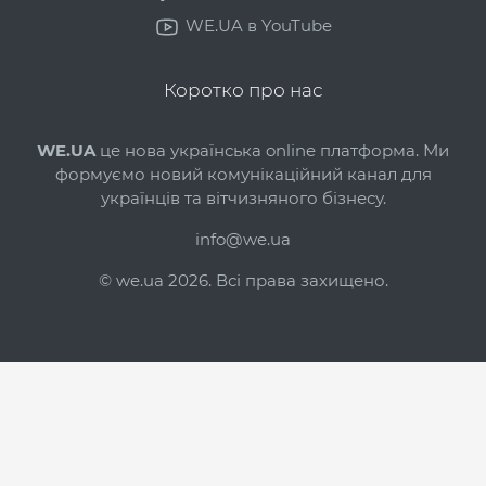
WE.UA в YouTube
Коротко про нас
WE.UA
це нова українська online платформа. Ми
формуємо новий комунікаційний канал для
українців та вітчизняного бізнесу.
info@we.ua
© we.ua 2026. Всі права захищено.