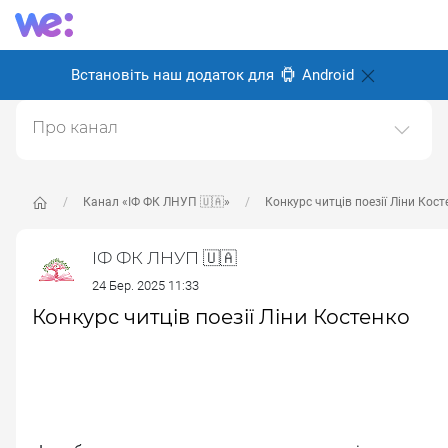
Встановіть наш додаток для
Android
Про канал
Офіційний канал з новинами Івано-Франківського
Фахового Коледжу Львівського Національного
Університету Природокористування 🌳
Канал «ІФ ФК ЛНУП 🇺🇦»
Конкурс читців поезії Ліни Кост
Створено: 21 червня 2024
ІФ ФК ЛНУП 🇺🇦
Відповідальні:
Victor Alekseev
24 Бер. 2025 11:33
Конкурс читців поезії Ліни Костенко