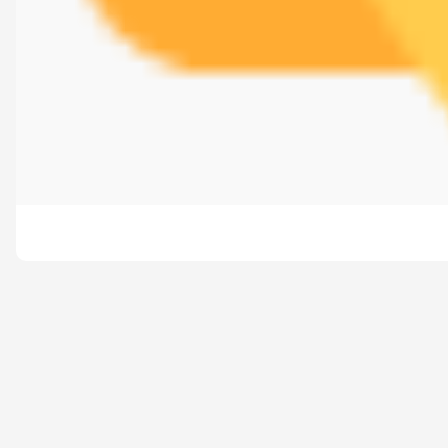
[
See image gallery at fclnup.if.ua
]
Запис
Конкурс читців поезії Ліни Костенко
спершу з'явит
природокористування
.