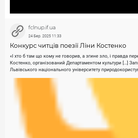
fclnup.if.ua
24 Бер. 2025 11:33
Конкурс читців поезії Ліни Костенко
«І хто б там що кому не говорив, а згине зло, і правда п
Костенко, організований Департаментом культури […] Зап
Львівського національного університету природокористу