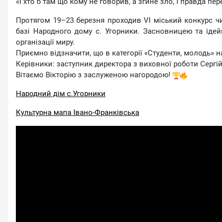
«І хто б там що кому не говорив, а згине зло, і правда пе
Протягом 19–23 березня проходив VI міський конкурс чи
базі Народного дому с. Угорники. Засновницею та ід
організації миру.
Приємно відзначити, що в категорії «Студенти, молодь» 
Керівники: заступник директора з виховної роботи Сергі
Вітаємо Вікторію з заслуженою нагородою!
Народний дім с.Угорники
Культурна мапа Івано-Франківська