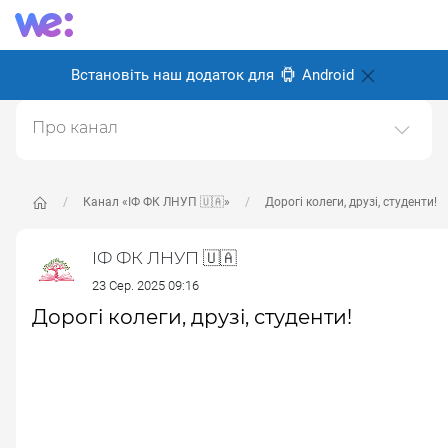
Встановіть наш додаток для
Android
Про канал
Офіційний канал з новинами Івано-Франківського
Фахового Коледжу Львівського Національного
Університету Природокористування 🌳
Канал «ІФ ФК ЛНУП 🇺🇦»
Дорогі колеги, друзі, студенти!
Створено: 21 червня 2024
ІФ ФК ЛНУП 🇺🇦
Відповідальні:
Victor Alekseev
23 Сер. 2025 09:16
Дорогі колеги, друзі, студенти!