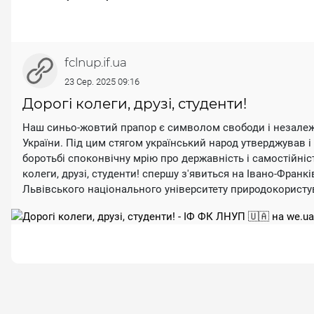
fclnup.if.ua
23 Сер. 2025 09:16
Дорогі колеги, друзі, студенти!
Наш синьо-жовтий прапор є символом cвободи і незалежн
України. Під цим стягом український народ утверджував 
боротьбі споконвічну мрію про державність і самостійніс
колеги, друзі, студенти! спершу з'явиться на Івано-Фран
Львівського національного університету природокористу