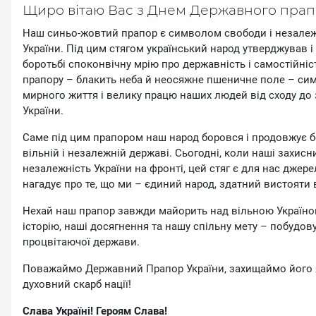
Щиро вітаю Вас з Днем Державного прап
Наш синьо-жовтий прапор є символом cвободи і незалежн
України. Під цим стягом український народ утверджував 
боротьбі споконвічну мрію про державність і самостійніс
прапору – блакить неба й неосяжне пшеничне поле – си
мирного життя і велику працю наших людей від сходу до з
України.
Саме під цим прапором наш народ боровся і продовжує б
вільній і незалежній державі. Сьогодні, коли наші захис
незалежність України на фронті, цей стяг є для нас джере
нагадує про те, що ми – єдиний народ, здатний вистояти 
Нехай наш прапор завжди майорить над вільною Україно
історію, наші досягнення та нашу спільну мету – побудову
процвітаючої держави.
Поважаймо Державний Прапор України, захищаймо його я
духовний скарб нації!
Слава Україні! Героям Слава!