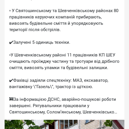
▫️ У Святошинському та Шевченківському районах 80
працівників керуючих компаній прибирають,
вивозять будівельне сміття й упорядковують
території після обстрілів.
✔️Залучені 5 одиниць техніки.
▫️У Шевченківському районі 11 працівників КП ШЕУ
очищають проїжджу частину та тротуари від дрібного
сміття, вивозять уламки та будівельні залишки.
✔️Фахівці задіяли спецтехніку: МАЗ, екскаватор,
вантажівку \"Газель\", трактор із щіткою.
🚒За інформацією ДСНС, аварійно-пошукові роботи
завершені. Рятувальники працювали у
Святошинському, Солом’янському, Шевченківському
та Дніпровському районах.