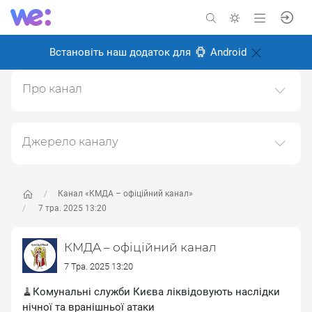
Встановіть наш додаток для
Android
Про канал
Канал Київської міської державної адміністрації
(КМДА)https://kyivcity.gov.ua
Джерело каналу
Створено: 6 листопада 2024
Даний канал ретранслює дані з наступного публічно-
Відповідальні:
доступного джерела:
https://t.me/kyivcityofficial
, з
метою його популяризації та збільшення аудиторії
Канал «КМДА – офіційний канал»
його підписників.
7 тра. 2025 13:20
Переходьте за посиланнями в дописах для
КМДА – офіційний канал
отримання повної інформації про Автора, чи
предмет допису.
7 Тра. 2025 13:20
🧹Комунальні служби Києва ліквідовують наслідки
нічної та вранішньої атаки