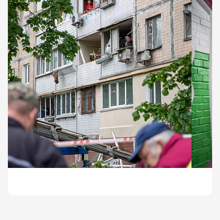
👩‍🚒Окрім фахівців ДСНС, до робіт були залучені й 16
працівників комунальної аварійно-рятувальної
служби (КАРС) \"Київська служба порятунку\".