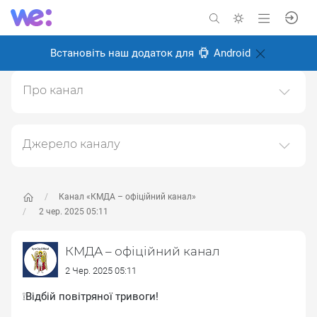
Встановіть наш додаток для
Android
Про канал
Канал Київської міської державної адміністрації
(КМДА)https://kyivcity.gov.ua
Джерело каналу
Створено: 6 листопада 2024
Даний канал ретранслює дані з наступного публічно-
Відповідальні:
доступного джерела:
https://t.me/kyivcityofficial
, з
метою його популяризації та збільшення аудиторії
Канал «КМДА – офіційний канал»
його підписників.
2 чер. 2025 05:11
Переходьте за посиланнями в дописах для
КМДА – офіційний канал
отримання повної інформації про Автора, чи
предмет допису.
2 Чер. 2025 05:11
❕Відбій повітряної тривоги!