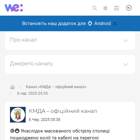
Встановіть наш додаток для
Android
Про канал
Канал Київської міської державної адміністрації
(КМДА)https://kyivcity.gov.ua
Джерело каналу
Створено: 6 листопада 2024
Даний канал ретранслює дані з наступного публічно-
Відповідальні:
доступного джерела:
https://t.me/kyivcityofficial
, з
метою його популяризації та збільшення аудиторії
Канал «КМДА – офіційний канал»
його підписників.
6 чер. 2025 05:35
Переходьте за посиланнями в дописах для
КМДА – офіційний канал
отримання повної інформації про Автора, чи
предмет допису.
6 Чер. 2025 05:35
🔴🚇 Унаслідок масованого обстрілу столиці
пошкоджено колії та кабелі на перегоні