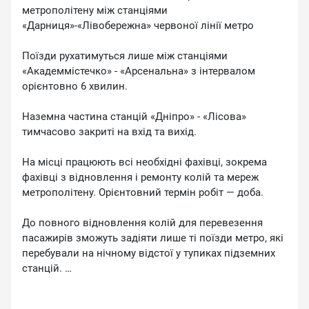
метрополітену між станціями
«Дарниця»-«Лівобережна» червоної лінії метро
Поїзди рухатимуться лише між станціями
«Академмістечко» - «Арсенальна» з інтервалом
орієнтовно 6 хвилин.
Наземна частина станцій «Дніпро» - «Лісова»
тимчасово закриті на вхід та вихід.
На місці працюють всі необхідні фахівці, зокрема
фахівці з відновлення і ремонту колій та мереж
метрополітену. Орієнтовний термін робіт — доба.
До повного відновлення колій для перевезення
пасажирів зможуть задіяти лише ті поїзди метро, які
перебували на нічному відстої у тупиках підземних
станцій.
Просимо віднестися з розумінням до тимчасового