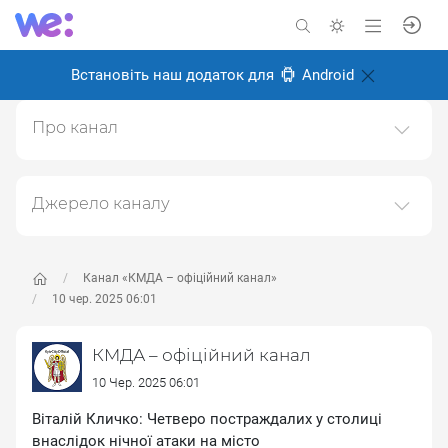
Встановіть наш додаток для
Android
Про канал
Канал Київської міської державної адміністрації
(КМДА)https://kyivcity.gov.ua
Джерело каналу
Створено: 6 листопада 2024
Даний канал ретранслює дані з наступного публічно-
Відповідальні:
доступного джерела:
https://t.me/kyivcityofficial
, з
метою його популяризації та збільшення аудиторії
Канал «КМДА – офіційний канал»
його підписників.
10 чер. 2025 06:01
Переходьте за посиланнями в дописах для
КМДА – офіційний канал
отримання повної інформації про Автора, чи
предмет допису.
10 Чер. 2025 06:01
Віталій Кличко: Четверо постраждалих у столиці
внаслідок нічної атаки на місто